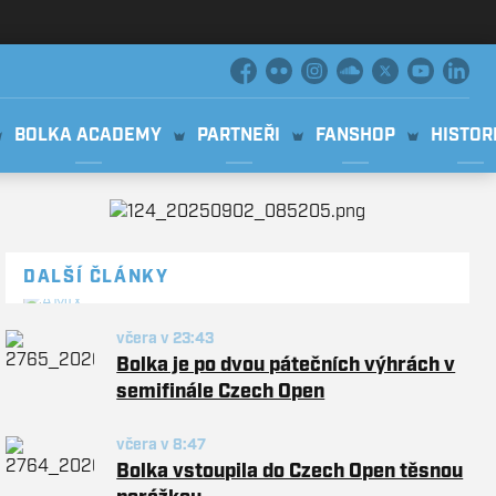
FACEBOOK
FLICKR
INSTAGRAM
SOUNDCLOUD
PLATFORM X
YOUTUBE
LIN
BOLKA ACADEMY
PARTNEŘI
FANSHOP
HISTOR
DALŠÍ ČLÁNKY
včera v 23:43
Bolka je po dvou pátečních výhrách v
semifinále Czech Open
včera v 8:47
Bolka vstoupila do Czech Open těsnou