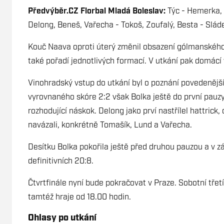
Předvýběr.CZ Florbal Mladá Boleslav:
Týc - Hemerka, 
Delong, Beneš, Vařecha - Tokoš, Zoufalý, Besta - Slá
Kouč Naava oproti úterý změnil obsazení gólmanského 
také pořadí jednotlivých formací. V utkání pak domácí v
Vinohradský vstup do utkání byl o poznání povedenější
vyrovnaného skóre 2:2 však Bolka ještě do první pauzy
rozhodující náskok. Delong jako prví nastřílel hattrick,
navázali, konkrétně Tomašík, Lund a Vařecha.
Desítku Bolka pokořila ještě před druhou pauzou a v 
definitivních 20:8.
Čtvrtfinále nyní bude pokračovat v Praze. Sobotní třet
tamtéž hraje od 18.00 hodin.
Ohlasy po utkání