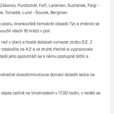
Zakonov, Punčochář, Fořt, Lankinen, Suchánek, Feigl -
dek, Tomašík, Lund - Šourek, Bergman.
postu, brankoviště tentokrát obsadil Týc a změnilo se
yužili všech 18 hráčů v poli.
 než v úterý a hosté dokázali vymazat ztrátu 0:2. Z
 odskočila na 4:2 a ve druhé třetině si vypracovala
 další jeho spoluhráči se k němu postupně blížili a
závěrečné dvacetiminutovce domácí doladili skóre na
í zápas začíná na Vinohradech v 17.00 hodin, v neděli se