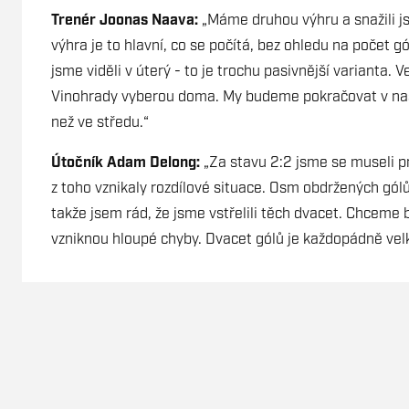
Trenér Joonas Naava:
„Máme druhou výhru a snažili jsm
výhra je to hlavní, co se počítá, bez ohledu na počet 
jsme viděli v úterý - to je trochu pasivnější varianta. 
Vinohrady vyberou doma. My budeme pokračovat v naš
než ve středu.“
Útočník Adam Delong:
„Za stavu 2:2 jsme se museli pr
z toho vznikaly rozdílové situace. Osm obdržených gólů j
takže jsem rád, že jsme vstřelili těch dvacet. Chceme
vzniknou hloupé chyby. Dvacet gólů je každopádně vel