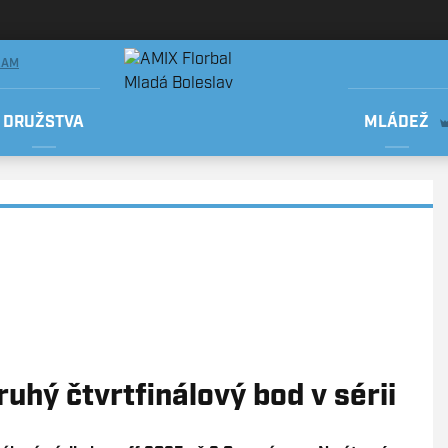
RAM
DRUŽSTVA
MLÁDEŽ
ruhý čtvrtfinálový bod v sérii