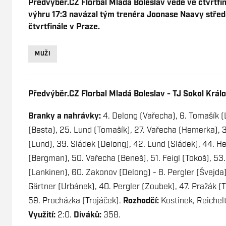
Předvýběr.CZ Florbal Mladá Boleslav vede ve čtvrtfin
výhru 17:3 navázal tým trenéra Joonase Naavy střed
čtvrtfinále v Praze.
MUŽI
Předvýběr.CZ Florbal Mladá Boleslav - TJ Sokol Králo
Branky a nahrávky:
4. Delong (Vařecha), 6. Tomašík (
(Besta), 25. Lund (Tomašík), 27. Vařecha (Hemerka), 3
(Lund), 39. Sládek (Delong), 42. Lund (Sládek), 44. 
(Bergman), 50. Vařecha (Beneš), 51. Feigl (Tokoš), 53
(Lankinen), 60. Zakonov (Delong) - 8. Pergler (Švejda),
Gärtner (Urbánek), 40. Pergler (Zoubek), 47. Pražák (T
59. Procházka (Trojáček).
Rozhodčí:
Kostinek, Reichel
Využití:
2:0.
Diváků:
358.