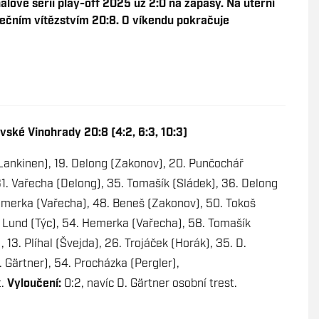
álové sérii play-off 2025 už 2:0 na zápasy. Na úterní
ečním vítězstvím 20:8. O víkendu pokračuje
vské Vinohrady 20:8 (4:2, 6:3, 10:3)
Lankinen), 19. Delong (Zakonov), 20. Punčochář
1. Vařecha (Delong), 35. Tomašík (Sládek), 36. Delong
Hemerka (Vařecha), 48. Beneš (Zakonov), 50. Tokoš
. Lund (Týc), 54. Hemerka (Vařecha), 58. Tomašík
 13. Plíhal (Švejda), 26. Trojáček (Horák), 35. D.
. Gärtner), 54. Procházka (Pergler),
t.
Vyloučení:
0:2, navíc D. Gärtner osobní trest.