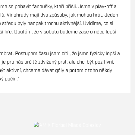
e se pobavit fanoušky, kteří přišli. Jsme v play-off a
gólů. Vinohrady mají dva způsoby, jak mohou hrát. Jeden
Ve středu byly naopak trochu aktivnější. Uvidíme, co si
í hře. Doufám, že v sobotu budeme zase o něco lepší
obrat. Postupem času jsem cítil, že jsme fyzicky lepší a
e pro nás určitě zdvižený prst, ale chci být pozitivní,
 být aktivní, chceme dávat góly a potom z toho někdy
ký počin.“