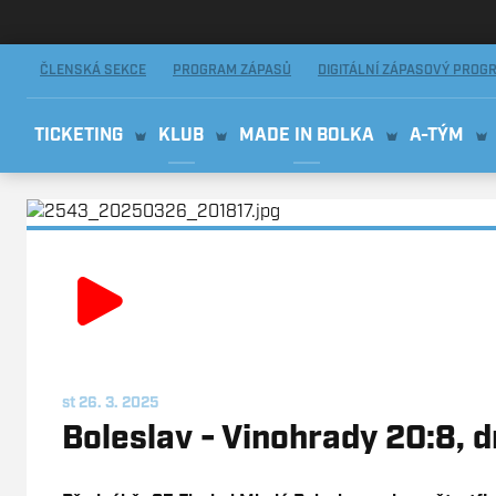
AMIX Florbal Mladá Boleslav
ČLENSKÁ SEKCE
PROGRAM ZÁPASŮ
DIGITÁLNÍ ZÁPASOVÝ PROG
TICKETING
KLUB
MADE IN BOLKA
A-TÝM
st 26. 3. 2025
Boleslav - Vinohrady 20:8, d