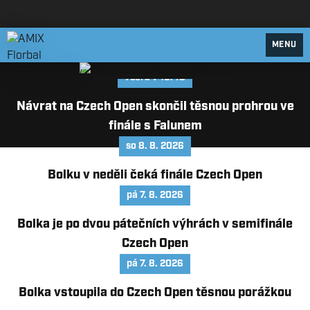
AMIX Florbal Mladá Boleslav
MENU
včera v 16:48
Návrat na Czech Open skončil těsnou prohrou ve
finále s Falunem
so 8. 8. 2026
Bolku v neděli čeká finále Czech Open
pá 7. 8. 2026
Bolka je po dvou pátečních výhrách v semifinále
Czech Open
pá 7. 8. 2026
Bolka vstoupila do Czech Open těsnou porážkou