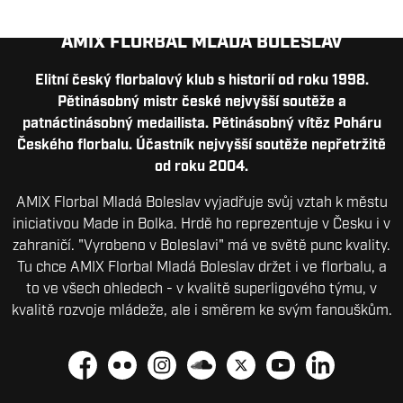
AMIX FLORBAL MLADÁ BOLESLAV
Elitní český florbalový klub s historií od roku 1998.
Pětinásobný mistr české nejvyšší soutěže a
patnáctinásobný medailista. Pětinásobný vítěz Poháru
Českého florbalu. Účastník nejvyšší soutěže nepřetržitě
od roku 2004.
AMIX Florbal Mladá Boleslav vyjadřuje svůj vztah k městu
iniciativou Made in Bolka. Hrdě ho reprezentuje v Česku i v
zahraničí. "Vyrobeno v Boleslavi" má ve světě punc kvality.
Tu chce AMIX Florbal Mladá Boleslav držet i ve florbalu, a
to ve všech ohledech - v kvalitě superligového týmu, v
kvalitě rozvoje mládeže, ale i směrem ke svým fanouškům.
Facebook
Flickr
Instagram
Soundcloud
Platform X
YouTube
LinkedIn