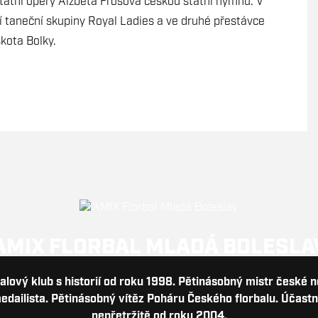
tátní opery Alžběta Frošová českou státní hymnu. V
í taneční skupiny Royal Ladies a ve druhé přestávce
kota Bolky.
AMIX FLORBAL MLADÁ BOLESLA
balový klub s historií od roku 1998. Pětinásobný mistr české 
dailista. Pětinásobný vítěz Poháru Českého florbalu. Účastn
nepřetržitě od roku 2004.