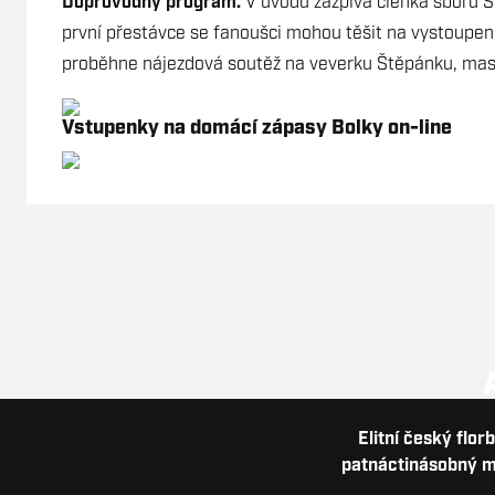
Doprovodný program.
V úvodu zazpívá členka sboru S
první přestávce se fanoušci mohou těšit na vystoupen
proběhne nájezdová soutěž na veverku Štěpánku, mas
Vstupenky na domácí zápasy Bolky on-line
Elitní český flor
patnáctinásobný me