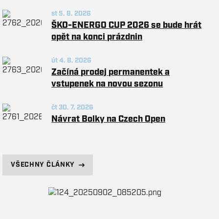
st 5. 8. 2026
ŠKO-ENERGO CUP 2026 se bude hrát
opět na konci prázdnin
út 4. 8. 2026
Začíná prodej permanentek a
vstupenek na novou sezonu
čt 30. 7. 2026
Návrat Bolky na Czech Open
VŠECHNY ČLÁNKY