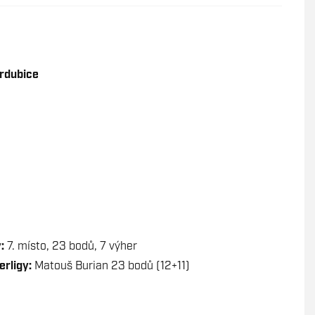
ardubice
:
7. místo, 23 bodů, 7 výher
erligy:
Matouš Burian 23 bodů (12+11)