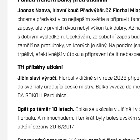
Pohled trenéra Bolky před utkáním
Joonas Naava, hlavní kouč Předvýběr.CZ Florbal Mla
chceme předvést v co nejlepším světle a připravit fan
zápasy, ale v prvních dvou nebyl výkon tak dobrý. Až 
s dobrým výsledkem. Očekávám, že sobotní zápas bud
zaměří na protiútoky, ve kterých je silný. Na podzim j
trpěliví, efektivnější v útoku a připraveni čelit nebez
Tři příběhy utkání
Jičín slaví výročí.
Florbal v Jičíně si v roce 2026 připo
do své haly úřadující české mistry. Bolka vyveze do 
BA SOKOLI Pardubice.
Opět po téměr 10 letech.
Bolka se ukázala v Jičíně i v 
florbalu. A mimochodem, i tenkrát byly boleslavským s
utkání sezony 2016/2017.