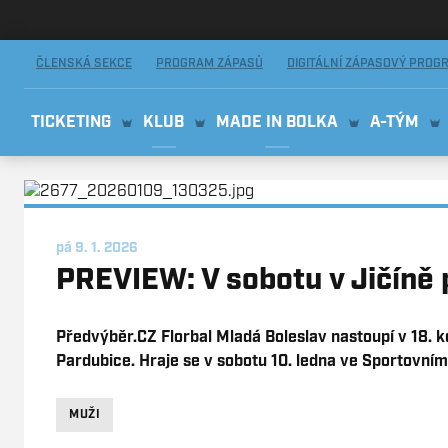
AMIX Florbal Mladá Boleslav
ČLENSKÁ SEKCE
PROGRAM ZÁPASŮ
DIGITÁLNÍ ZÁPASOVÝ PROG
TICKETING
KLUB
MADE IN BOLKA
A-TÝM
pá 9. 1. 2026
PREVIEW: V sobotu v Jičíně 
Předvýběr.CZ Florbal Mladá Boleslav nastoupí v 18. 
Pardubice. Hraje se v sobotu 10. ledna ve Sportovním 
MUŽI