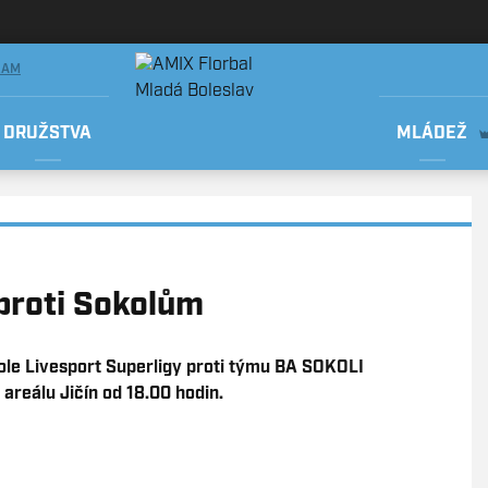
RAM
DRUŽSTVA
MLÁDEŽ
proti Sokolům
kole Livesport Superligy proti týmu BA SOKOLI
areálu Jičín od 18.00 hodin.