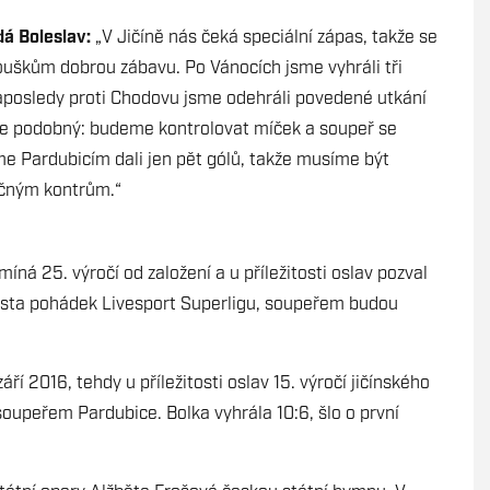
dá Boleslav:
„V Jičíně nás čeká speciální zápas, takže se
ouškům dobrou zábavu. Po Vánocích jsme vyhráli tři
naposledy proti Chodovu jsme odehráli povedené utkání
e podobný: budeme kontrolovat míček a soupeř se
sme Pardubicím dali jen pět gólů, takže musíme být
pečným kontrům.“
míná 25. výročí od založení a u příležitosti oslav pozval
města pohádek Livesport Superligu, soupeřem budou
září 2016, tehdy u příležitosti oslav 15. výročí jičínského
oupeřem Pardubice. Bolka vyhrála 10:6, šlo o první