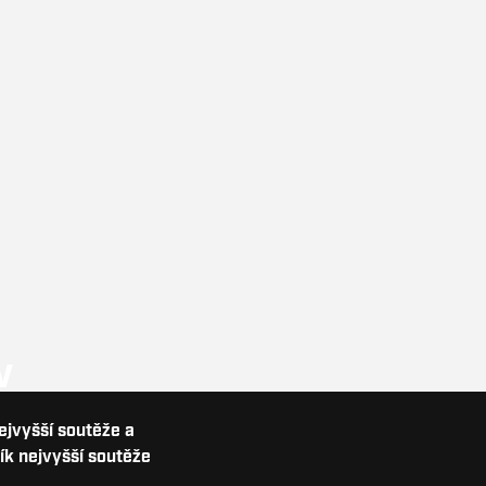
V
nejvyšší soutěže a
ík nejvyšší soutěže