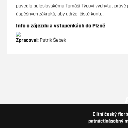
povedlo boleslavskému Tomáši Týcovi vychytat právě 
úspěšných zákroků, aby udržel čisté konto.
Info o zájezdu a vstupenkách do Plzně
Zpracoval:
Patrik Šebek
Elitní český flor
patnáctinásobný me