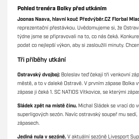
Pohled trenéra Bolky před utkáním
Joonas Naava, hlavní kouč Předvýběr.CZ Florbal Mla
reprezentační přestávkou. Uvědomujeme si, že Ostra
týdne jsme se připravovali na to, co nás čeká. Konkuren
podat co nejlepší výkon, aby si zasloužili minuty. Chce
Tři příběhy utkání
Ostravský dvojboj:
Boleslav teď čekají tři venkovní z
městě, a to v daleké Ostravě. V prvním zápase Bolk
zápase ji čeká 1. SC NATIOS Vítkovice, se kterými zápa
Sládek zpět na místě činu.
Michal Sládek se vrací do 
superligových sezón. Navíc ostravský soupeř mu sedí,
zápasech.
Jediná nula v sezóně.
V aktuální sezóně Livesport Supe