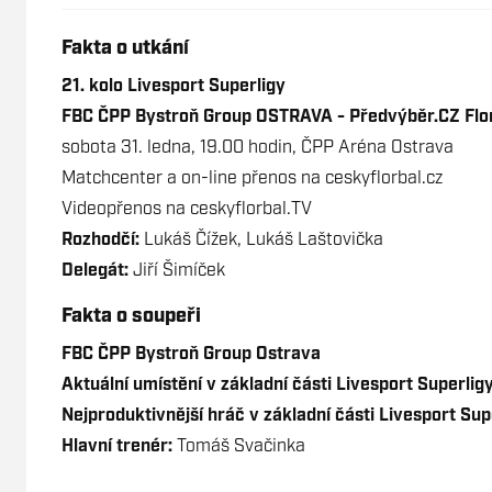
Fakta o utkání
21. kolo Livesport Superligy
FBC ČPP Bystroň Group OSTRAVA - Předvýběr.CZ Flor
sobota 31. ledna, 19.00 hodin, ČPP Aréna Ostrava
Matchcenter a on-line přenos na
ceskyflorbal.cz
Videopřenos na
ceskyflorbal.TV
Rozhodčí:
Lukáš Čížek, Lukáš Laštovička
Delegát:
Jiří Šimíček
Fakta o soupeři
FBC ČPP Bystroň Group Ostrava
Aktuální umístění v základní části Livesport Superligy
Nejproduktivnější hráč v základní části Livesport Sup
Hlavní trenér:
Tomáš Svačinka