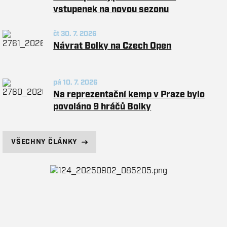
vstupenek na novou sezonu
čt 30. 7. 2026
Návrat Bolky na Czech Open
pá 10. 7. 2026
Na reprezentační kemp v Praze bylo
povoláno 9 hráčů Bolky
VŠECHNY ČLÁNKY