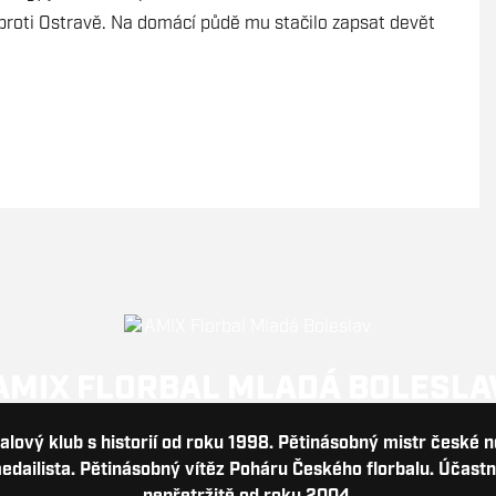
proti Ostravě. Na domácí půdě mu stačilo zapsat devět
AMIX FLORBAL MLADÁ BOLESLA
balový klub s historií od roku 1998. Pětinásobný mistr české 
dailista. Pětinásobný vítěz Poháru Českého florbalu. Účastn