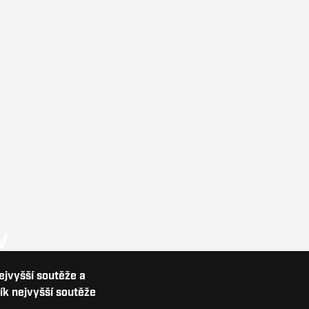
V
nejvyšší soutěže a
ík nejvyšší soutěže