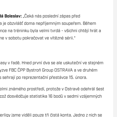
dá Boleslav:
„Čeká nás poslední zápas před
va je obzvlášť doma nepříjemným soupeřem. Během
ce na tréninku byla velmi tvrdá - všichni chtějí hrát a
me v sobotu pokračovat ve vítězné sérii.“
ápasy v řadě. Hned první dva se ale uskuteční ve stejném
a vyzve FBC ČPP Bystroň Group OSTRAVA a ve druhém
s sehrají po reprezentační přestávce 15. února.
velmi známého prostředí, protože v Ostravě odehrál šest
 což dosvědčuje statistika 16 bodů v sedmi vzájemných
rligy jsme viděli pouze tři čistá konta. Jedno z nich se