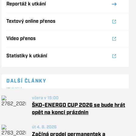
Reportáž k utkání
Textový online přenos
Video přenos
Statistiky k utkání
DALŠÍ ČLÁNKY
včera v 15:00
ŠKO-ENERGO CUP 2026 se bude hrát
opět na konci prázdnin
út 4. 8. 2026
Začíná prodej permanentek a