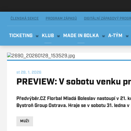
AMIX Florbal Mladá Boleslav
ČLENSKÁ SEKCE
PROGRAM ZÁPASŮ
DIGITÁLNÍ ZÁPASOVÝ PROG
TICKETING
KLUB
MADE IN BOLKA
A-TÝM
st 28. 1. 2026
PREVIEW: V sobotu venku pr
Předvýběr.CZ Florbal Mladá Boleslav nastoupí v 21. 
Bystroň Group Ostrava. Hraje se v sobotu 31. ledna v
MUŽI