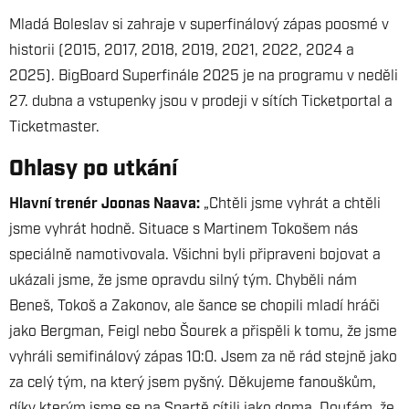
Mladá Boleslav si zahraje v superfinálový zápas poosmé v
historii (2015, 2017, 2018, 2019, 2021, 2022, 2024 a
2025). BigBoard Superfinále 2025 je na programu v neděli
27. dubna a vstupenky jsou v prodeji v sítích Ticketportal a
Ticketmaster.
Ohlasy po utkání
Hlavní trenér Joonas Naava:
„Chtěli jsme vyhrát a chtěli
jsme vyhrát hodně. Situace s Martinem Tokošem nás
speciálně namotivovala. Všichni byli připraveni bojovat a
ukázali jsme, že jsme opravdu silný tým. Chyběli nám
Beneš, Tokoš a Zakonov, ale šance se chopili mladí hráči
jako Bergman, Feigl nebo Šourek a přispěli k tomu, že jsme
vyhráli semifinálový zápas 10:0. Jsem za ně rád stejně jako
za celý tým, na který jsem pyšný. Děkujeme fanouškům,