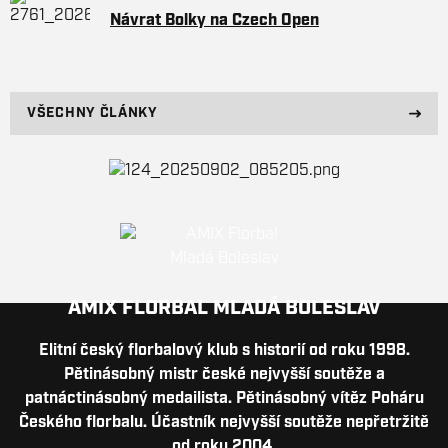
Návrat Bolky na Czech Open
VŠECHNY ČLÁNKY
AMIX FLORBAL MLADÁ BOLESLAV
Elitní český florbalový klub s historií od roku 1998.
Pětinásobný mistr české nejvyšší soutěže a
patnáctinásobný medailista. Pětinásobný vítěz Poháru
Českého florbalu. Účastník nejvyšší soutěže nepřetržitě
od roku 2004.