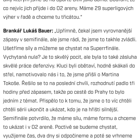
díky kterým jsme se na Spartě cítili jako doma. Doufám, že
co nejvíc jich přijde i do O2 areny. Máme 29 superligových
výher v řadě a chceme tu třicátou.“
Brankář Lukáš Bauer:
„Upřímně, čekal jsem vyrovnanější
zápasy v semifinále, ale jsme rádi, že jsme to takhle zvládli.
Ušetříme síly a můžeme se chystat na Superrfinále.
Vychytaná nula? Je to skvělý pocit, ale byla to také zásluha
skvělé práce defenzivy. Kluci byli obětaví, hodně skákali do
střel, namotivovalo nás i to, že jsme přišli o Martina
Tokoše. Řešilo se to na poslední chvíli, rozhodnutí padlo tři
hodiny před zápasem, takže po cestě do Prahy to bylo
jedním z témat. Přispělo to k tomu, že jsme o to víc chtěli
chtěli sérii ukončit a ukázat, kdo je na hřišti silnější.
Semifinále potvrdilo, že máme sílu, máme formu a chceme
to ukázat i v O2 areně. Poctivě se budeme chystat,
využijeme čas, dva dny si odpočineme a poté se vrhneme