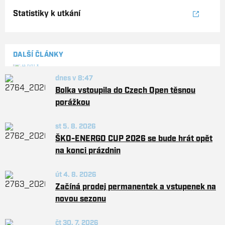
Statistiky k utkání
DALŠÍ ČLÁNKY
dnes v 8:47
Bolka vstoupila do Czech Open těsnou
porážkou
st 5. 8. 2026
ŠKO-ENERGO CUP 2026 se bude hrát opět
na konci prázdnin
út 4. 8. 2026
Začíná prodej permanentek a vstupenek na
novou sezonu
čt 30. 7. 2026