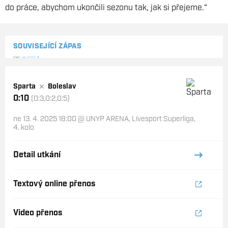
do práce, abychom ukončili sezonu tak, jak si přejeme.“
SOUVISEJÍCÍ ZÁPAS
Sparta
Boleslav
0:10
(0:3,0:2,0:5)
ne 13. 4. 2025 18:00
@
UNYP ARENA
,
Livesport Superliga,
4. kolo
Detail utkání
Textový online přenos
Video přenos