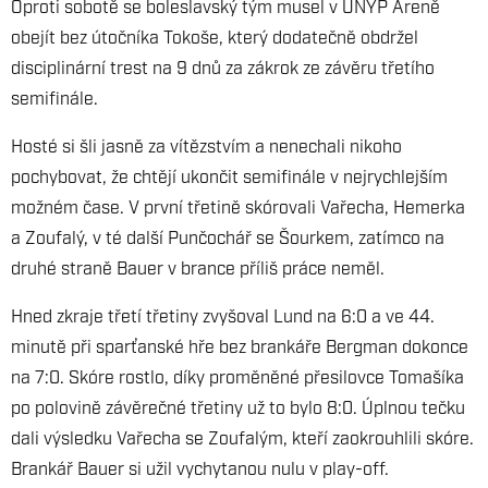
Oproti sobotě se boleslavský tým musel v UNYP Areně
obejít bez útočníka Tokoše, který dodatečně obdržel
disciplinární trest na 9 dnů za zákrok ze závěru třetího
semifinále.
Hosté si šli jasně za vítězstvím a nenechali nikoho
pochybovat, že chtějí ukončit semifinále v nejrychlejším
možném čase. V první třetině skórovali Vařecha, Hemerka
a Zoufalý, v té další Punčochář se Šourkem, zatímco na
druhé straně Bauer v brance příliš práce neměl.
Hned zkraje třetí třetiny zvyšoval Lund na 6:0 a ve 44.
minutě při sparťanské hře bez brankáře Bergman dokonce
na 7:0. Skóre rostlo, díky proměněné přesilovce Tomašíka
po polovině závěrečné třetiny už to bylo 8:0. Úplnou tečku
dali výsledku Vařecha se Zoufalým, kteří zaokrouhlili skóre.
Brankář Bauer si užil vychytanou nulu v play-off.