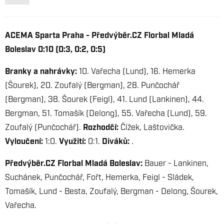
ACEMA Sparta Praha - Předvýběr.CZ Florbal Mladá
Boleslav 0:10 (0:3, 0:2, 0:5)
Branky a nahrávky:
10. Vařecha (Lund), 16. Hemerka
(Šourek), 20. Zoufalý (Bergman), 28. Punčochář
(Bergman), 38. Šourek (Feigl), 41. Lund (Lankinen), 44.
Bergman, 51. Tomašík (Delong), 55. Vařecha (Lund), 59.
Zoufalý (Punčochář).
Rozhodčí:
Čížek, Laštovička.
Vyloučení:
1:0.
Využití:
0:1.
Diváků:
.
Předvýběr.CZ Florbal Mladá Boleslav:
Bauer - Lankinen,
Suchánek, Punčochář, Fořt, Hemerka, Feigl - Sládek,
Tomašík, Lund - Besta, Zoufalý, Bergman - Delong, Šourek,
Vařecha.