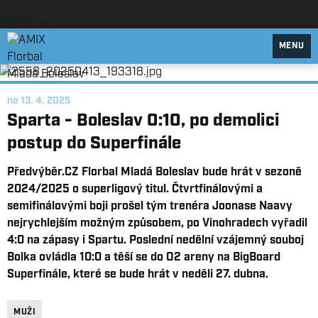
AMIX Florbal Mladá Boleslav
MENU
ne 13. 4. 2025
Sparta - Boleslav 0:10, po demolici
postup do Superfinále
Předvýběr.CZ Florbal Mladá Boleslav bude hrát v sezoně
2024/2025 o superligový titul. Čtvrtfinálovými a
semifinálovými boji prošel tým trenéra Joonase Naavy
nejrychlejším možným způsobem, po Vinohradech vyřadil
4:0 na zápasy i Spartu. Poslední nedělní vzájemný souboj
Bolka ovládla 10:0 a těší se do O2 areny na BigBoard
Superfinále, které se bude hrát v neděli 27. dubna.
MUŽI