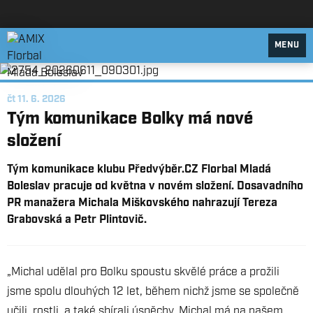
AMIX Florbal Mladá Boleslav
MENU
čt 11. 6. 2026
Tým komunikace Bolky má nové
složení
Tým komunikace klubu Předvýběr.CZ Florbal Mladá
Boleslav pracuje od května v novém složení. Dosavadního
PR manažera Michala Miškovského nahrazují Tereza
Grabovská a Petr Plintovič.
„Michal udělal pro Bolku spoustu skvělé práce a prožili
jsme spolu dlouhých 12 let, během nichž jsme se společně
učili, rostli, a také sbírali úspěchy. Michal má na našem