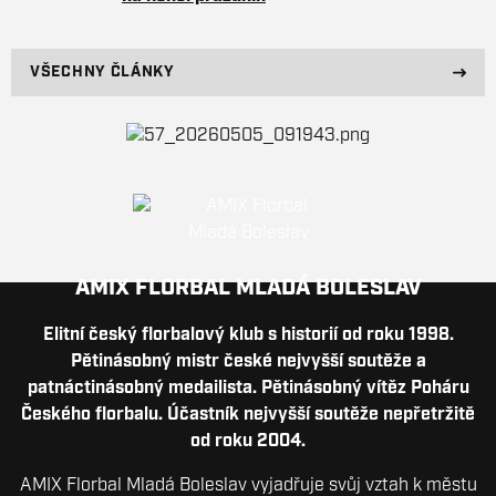
VŠECHNY ČLÁNKY
AMIX FLORBAL MLADÁ BOLESLAV
Elitní český florbalový klub s historií od roku 1998.
Pětinásobný mistr české nejvyšší soutěže a
patnáctinásobný medailista. Pětinásobný vítěz Poháru
Českého florbalu. Účastník nejvyšší soutěže nepřetržitě
od roku 2004.
AMIX Florbal Mladá Boleslav vyjadřuje svůj vztah k městu