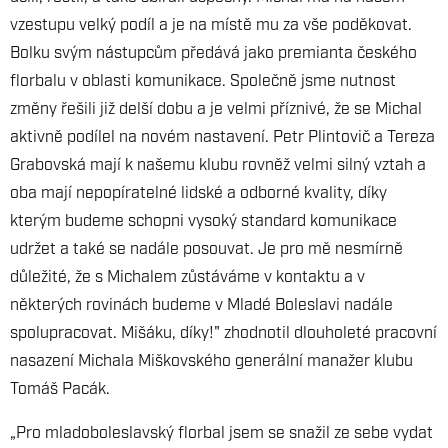
vzestupu velký podíl a je na místě mu za vše poděkovat.
Bolku svým nástupcům předává jako premianta českého
florbalu v oblasti komunikace. Společně jsme nutnost
změny řešili již delší dobu a je velmi příznivé, že se Michal
aktivně podílel na novém nastavení. Petr Plintovič a Tereza
Grabovská mají k našemu klubu rovněž velmi silný vztah a
oba mají nepopíratelné lidské a odborné kvality, díky
kterým budeme schopni vysoký standard komunikace
udržet a také se nadále posouvat. Je pro mě nesmírně
důležité, že s Michalem zůstáváme v kontaktu a v
některých rovinách budeme v Mladé Boleslavi nadále
spolupracovat. Mišáku, díky!" zhodnotil dlouholeté pracovní
nasazení Michala Miškovského generální manažer klubu
Tomáš Pacák.
„Pro mladoboleslavský florbal jsem se snažil ze sebe vydat