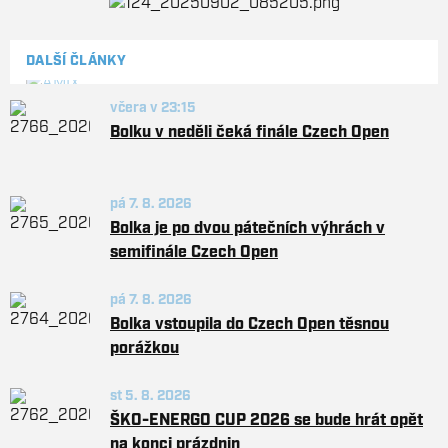
DALŠÍ ČLÁNKY
včera v 23:15
Bolku v neděli čeká finále Czech Open
pá 7. 8. 2026
Bolka je po dvou pátečních výhrách v
semifinále Czech Open
pá 7. 8. 2026
Bolka vstoupila do Czech Open těsnou
porážkou
st 5. 8. 2026
ŠKO-ENERGO CUP 2026 se bude hrát opět
na konci prázdnin