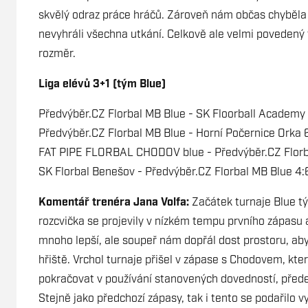
skvělý odraz práce hráčů. Zároveň nám občas chyběla r
nevyhráli všechna utkání. Celkově ale velmi povedený t
rozměr.
Liga elévů 3+1 (tým Blue)
Předvýběr.CZ Florbal MB Blue - SK Floorball Academy
Předvýběr.CZ Florbal MB Blue - Horní Počernice Orka 
FAT PIPE FLORBAL CHODOV blue - Předvýběr.CZ Florb
SK Florbal Benešov - Předvýběr.CZ Florbal MB Blue 4:
Komentář trenéra Jana Volfa:
Začátek turnaje Blue tý
rozcvička se projevily v nízkém tempu prvního zápasu 
mnoho lepší, ale soupeř nám dopřál dost prostoru, aby 
hřiště. Vrchol turnaje přišel v zápase s Chodovem, kter
pokračovat v používání stanovených dovedností, předev
Stejně jako předchozí zápasy, tak i tento se podařilo 