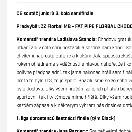
CE soutěž juniorů 3. kolo semifinále
Předvýběr.CZ Florbal MB - FAT PIPE FLORBAL CHOD
Komentář trenéra Ladislava Štancla:
Chodovu gratulu
utkání ani v celé serii nestačili a sezóna nám končí. S
chvílemi naprosté euforie a klukům dala spoustu zkušen
rokem ohlédneme s vděčností a hlavou nahoře, že i kdy
polivně předposlední, tak jsme nakonec hráli semifinále
proto to bylo 0:3, to je sport. Snažili jsme se ze se
bylo doslova. Díky všem hráčům za jejich přístup běhe
sportovní, tak i ty týmové mimo hřiště. Díky všem ro
každém zápase a k některým výhrám nás doslova dotlač
1. liga dorostenců šestnácti finále (tým Black)
Komentář trenéra Jana Pazdery:
Soupeř velmi dobře b