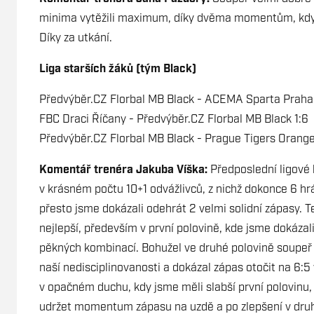
minima vytěžili maximum, díky dvěma momentům, kdy s
Díky za utkání.
Liga starších žáků (tým Black)
Předvýběr.CZ Florbal MB Black - ACEMA Sparta Prah
FBC Draci Říčany - Předvýběr.CZ Florbal MB Black 1:6
Předvýběr.CZ Florbal MB Black - Prague Tigers Orange
Komentář trenéra Jakuba Víška:
Předposlední ligové 
v krásném počtu 10+1 odvážlivců, z nichž dokonce 6 hr
přesto jsme dokázali odehrát 2 velmi solidní zápasy. Te
nejlepší, především v první polovině, kde jsme dokáza
pěkných kombinací. Bohužel ve druhé polovině soupeř d
naší nedisciplinovanosti a dokázal zápas otočit na 6:5
v opačném duchu, kdy jsme měli slabší první polovinu,
udržet momentum zápasu na uzdě a po zlepšení v druhé 