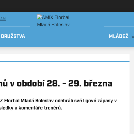
RAM
DRUŽSTVA
MLÁDEŽ
 v období 28. - 29. března
CZ Florbal Mladá Boleslav odehráli své ligové zápasy v
ýsledky a komentáře trenérů.