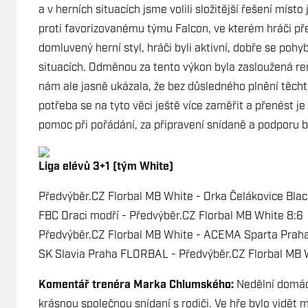
a v herních situacích jsme volili složitější řešení míst
proti favorizovanému týmu Falcon, ve kterém hráči pře
domluvený herní styl, hráči byli aktivní, dobře se pohy
situacích. Odměnou za tento výkon byla zasloužená rem
nám ale jasně ukázala, že bez důsledného plnění těcht
potřeba se na tyto věci ještě více zaměřit a přenést 
pomoc při pořádání, za připravení snídaně a podporu
Liga elévů 3+1 (tým White)
Předvýběr.CZ Florbal MB White - Orka Čelákovice Blac
FBC Draci modří - Předvýběr.CZ Florbal MB White 8:6
Předvýběr.CZ Florbal MB White - ACEMA Sparta Pra
SK Slavia Praha FLORBAL - Předvýběr.CZ Florbal MB 
Komentář trenéra Marka Chlumského:
Nedělní domácí
krásnou společnou snídaní s rodiči. Ve hře bylo vidět 