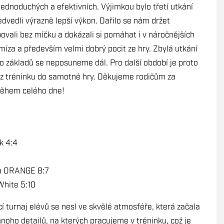
o jednoduchých a efektivních. Výjimkou bylo třetí utkání
dvedli výrazně lepší výkon. Dařilo se nám držet
bovali bez míčku a dokázali si pomáhat i v náročnějších
íza a především velmi dobrý pocit ze hry. Zbylá utkání
o základů se neposuneme dál. Pro další období je proto
je z tréninku do samotné hry. Děkujeme rodičům za
 během celého dne!
k 4:4
ha ORANGE 8:7
White 5:10
 turnaj elévů se nesl ve skvělé atmosféře, která začala
mnoho detailů, na kterých pracujeme v tréninku, což je