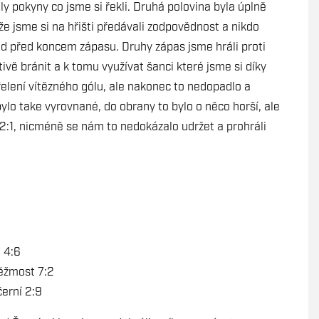
ily pokyny co jsme si řekli. Druhá polovina byla úplně
 že jsme si na hřišti předávali zodpovědnost a nikdo
d před koncem zápasu. Druhy zápas jsme hráli proti
ivě bránit a k tomu využívat šanci které jsme si díky
střelení vítězného gólu, ale nakonec to nedopadlo a
bylo take vyrovnané, do obrany to bylo o něco horší, ale
2:1, nicméně se nám to nedokázalo udržet a prohráli
 4:6
ěžmost 7:2
erní 2:9