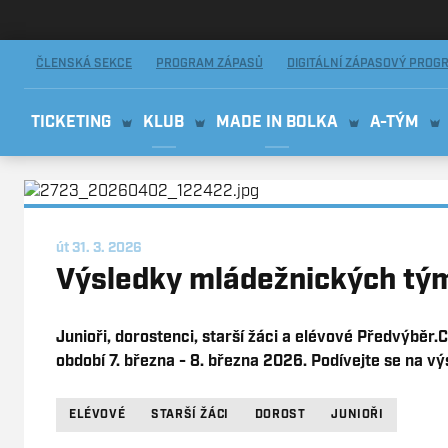
AMIX Florbal Mladá Boleslav
ČLENSKÁ SEKCE
PROGRAM ZÁPASŮ
DIGITÁLNÍ ZÁPASOVÝ PROG
TICKETING
KLUB
MADE IN BOLKA
A-TÝM
út 31. 3. 2026
Výsledky mládežnických týmů
Junioři, dorostenci, starší žáci a elévové Předvýběr.
období 7. března - 8. března 2026. Podívejte se na v
ELÉVOVÉ
STARŠÍ ŽÁCI
DOROST
JUNIOŘI