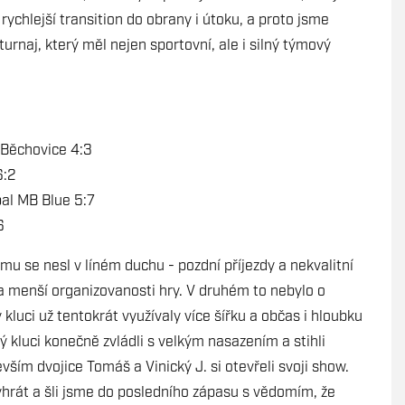
ychlejší transition do obrany i útoku, a proto jsme
urnaj, který měl nejen sportovní, ale i silný týmový
 Běchovice 4:3
6:2
al MB Blue 5:7
6
mu se nesl v líném duchu - pozdní příjezdy a nekvalitní
a menší organizovanosti hry. V druhém to nebylo o
kluci už tentokrát využívaly více šířku a občas i hloubku
ý kluci konečně zvládli s velkým nasazením a stihli
ším dvojice Tomáš a Vinický J. si otevřeli svoji show.
vyhrát a šli jsme do posledního zápasu s vědomím, že