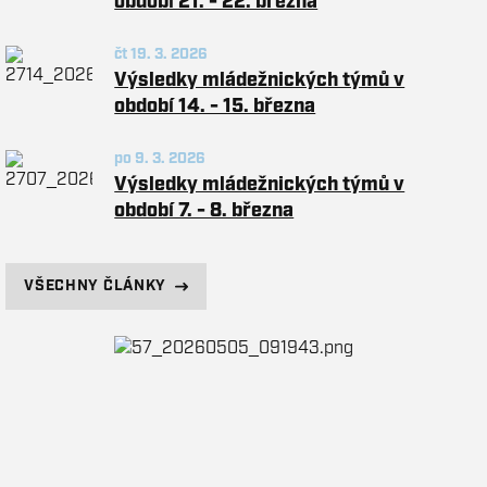
období 21. - 22. března
čt 19. 3. 2026
Výsledky mládežnických týmů v
období 14. - 15. března
po 9. 3. 2026
Výsledky mládežnických týmů v
období 7. - 8. března
VŠECHNY ČLÁNKY