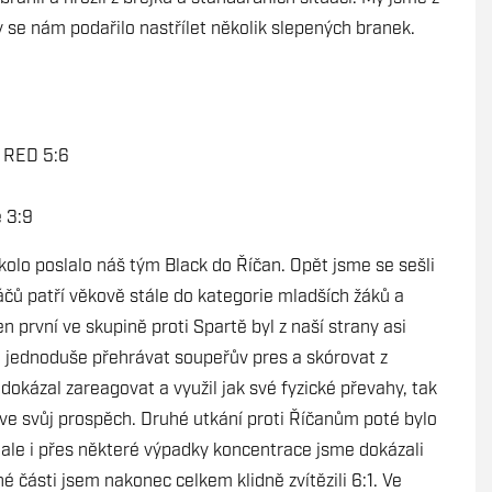
e nám podařilo nastřílet několik slepených branek.
a RED 5:6
 3:9
kolo poslalo náš tým Black do Říčan. Opět jsme se sešli
áčů patří věkově stále do kategorie mladších žáků a
n první ve skupině proti Spartě byl z naší strany asi
li jednoduše přehrávat soupeřův pres a skórovat z
okázal zareagovat a využil jak své fyzické převahy, tak
 ve svůj prospěch. Druhé utkání proti Říčanům poté bylo
 ale i přes některé výpadky koncentrace jsme dokázali
části jsem nakonec celkem klidně zvítězili 6:1. Ve