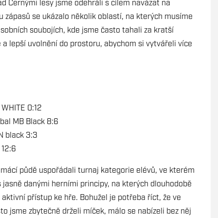
nad Černými lesy jsme odehráli s cílem navázat na
u zápasů se ukázalo několik oblastí, na kterých musíme
sobních soubojích, kde jsme často tahali za kratší
a lepší uvolnění do prostoru, abychom si vytvářeli více
 WHITE 0:12
bal MB Black 8:6
N black 3:3
 12:6
omácí půdě uspořádali turnaj kategorie elévů, ve kterém
 s jasně danými herními principy, na kterých dlouhodobě
ktivní přístup ke hře. Bohužel je potřeba říct, že ve
sto jsme zbytečně drželi míček, málo se nabízeli bez něj