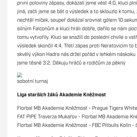
první poloviny zápasy, dokázali jsme vést 4:0, kluci pln
jiná, začli jsme se bát o výsledek a to sklouzlo k tomu,
nechtěl míček, soupeř dokázal srovnat gólem 10 sekun
silným Falconům a kluci hráli dobře, dařilo se nám poct
tomu vytvořily. Kluci se snažili do poslední chvíle o v
výsledek skončil 4:4. Třetí zápas proti Neratovicim to 
skvělý výkon Hadra nás držel pořád v lehkém náskoku 
jsme těsně 3:2. Děkuju hráčů a rodičům za pěkný
sobotní turnaj
Liga starších žáků Akademie Kněžmost
Florbal MB Akademie Kněžmost - Prague Tigers White
FAT PIPE Traverza Mukařov - Florbal MB Akademie Kn
Florbal MB Akademie Kněžmost - FBC Pitbulls Kolín - č