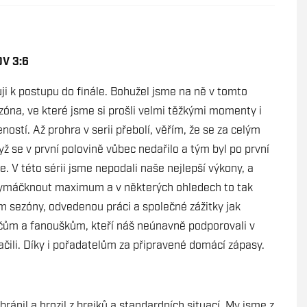
OV 3:6
ji k postupu do finále. Bohužel jsme na ně v tomto
ezóna, ve které jsme si prošli velmi těžkými momenty i
ostí. Až prohra v serii přebolí, věřím, že se za celým
ž se v první polovině vůbec nedařilo a tým byl po první
. V této sérii jsme nepodali naše nejlepší výkony, a
be vymáčknout maximum a v některých ohledech to tak
m sezóny, odvedenou práci a společné zážitky jak
dičům a fanouškům, kteří náš neúnavně podporovali v
ili. Díky i pořadatelům za připravené domácí zápasy.
ránil a hrozil z brejků a standardních situací. My jsme z