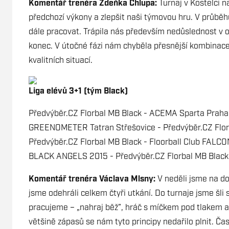
Komentář trenéra Zdeňka Chlupa:
Turnaj v Kostelci 
předchozí výkony a zlepšit naši týmovou hru. V průběh
dále pracovat. Trápila nás především nedůslednost v o
konec. V útočné fázi nám chyběla přesnější kombinace 
kvalitních situací.
Liga elévů 3+1 (tým Black)
Předvýběr.CZ Florbal MB Black - ACEMA Sparta Praha
GREENOMETER Tatran Střešovice - Předvýběr.CZ Flor
Předvýběr.CZ Florbal MB Black - Floorball Club FALCO
BLACK ANGELS 2015 - Předvýběr.CZ Florbal MB Black
Komentář trenéra Václava Mlsny:
V neděli jsme na d
jsme odehráli celkem čtyři utkání. Do turnaje jsme šli
pracujeme – „nahraj běž”, hráč s míčkem pod tlakem a a
většině zápasů se nám tyto principy nedařilo plnit. Ča