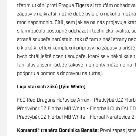
třetím utkání proti Prague Tigers si troufám odhadovat,
zápasy v nejkratší možné době bylo pro někoho možná 
moc nepomohlo. Cítil jsem jak se na nás projevuje kra
silami začala postupně odcházet i technická kvalita, 
straně soupeře narůstalo, tak už tam z naší strany ne
u kluků k reflexi komplexní přípravy na zápasy a příš
bych chtěl ještě ocenit soupeře, který se v několika 
fair-play a jsem rád, že takové momenty můžeme na flo
podporu a pomoc s dopravou na turnaj.
Liga starších žáků (tým White)
FbC Red Dragons Hořovice Arrax - Předvýběr.CZ Florb
Předvýběr.CZ Florbal MB White - Floorball Club FALCO
Předvýběr.CZ Florbal MB White - Florbal Neratovice 2
Komentář trenéra Dominika Beneše:
První zápas jsme