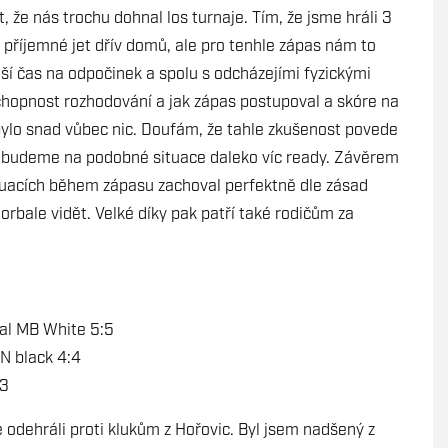
 že nás trochu dohnal los turnaje. Tím, že jsme hráli 3
příjemné jet dřív domů, ale pro tenhle zápas nám to
tší čas na odpočinek a spolu s odcházejími fyzickými
schopnost rozhodování a jak zápas postupoval a skóre na
bylo snad vůbec nic. Doufám, že tahle zkušenost povede
tě budeme na podobné situace daleko víc ready. Závěrem
situacích během zápasu zachoval perfektně dle zásad
rbale vidět. Velké díky pak patří také rodičům za
al MB White 5:5
N black 4:4
:3
 odehráli proti klukům z Hořovic. Byl jsem nadšený z