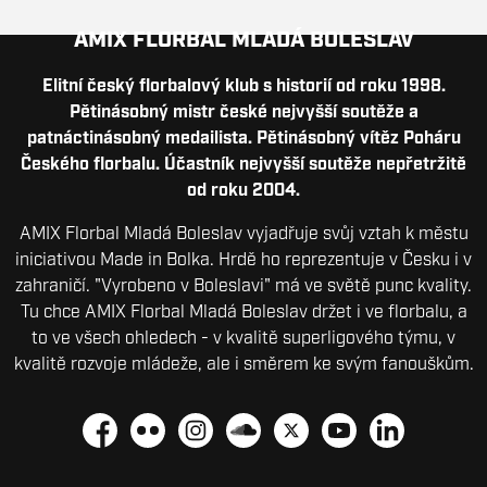
AMIX FLORBAL MLADÁ BOLESLAV
Elitní český florbalový klub s historií od roku 1998.
Pětinásobný mistr české nejvyšší soutěže a
patnáctinásobný medailista. Pětinásobný vítěz Poháru
Českého florbalu. Účastník nejvyšší soutěže nepřetržitě
od roku 2004.
AMIX Florbal Mladá Boleslav vyjadřuje svůj vztah k městu
iniciativou Made in Bolka. Hrdě ho reprezentuje v Česku i v
zahraničí. "Vyrobeno v Boleslavi" má ve světě punc kvality.
Tu chce AMIX Florbal Mladá Boleslav držet i ve florbalu, a
to ve všech ohledech - v kvalitě superligového týmu, v
kvalitě rozvoje mládeže, ale i směrem ke svým fanouškům.
Facebook
Flickr
Instagram
Soundcloud
Platform X
YouTube
LinkedIn