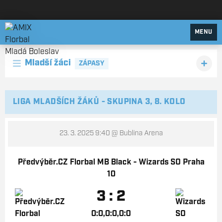
AMIX Florbal Mladá Boleslav
MENU
Mladší žáci
ZÁPASY
LIGA MLADŠÍCH ŽÁKŮ - SKUPINA 3, 8. KOLO
23. 3. 2025 9:40
@ Bublina Arena
Předvýběr.CZ Florbal MB Black - Wizards SO Praha
10
3 : 2
0:0,0:0,0:0