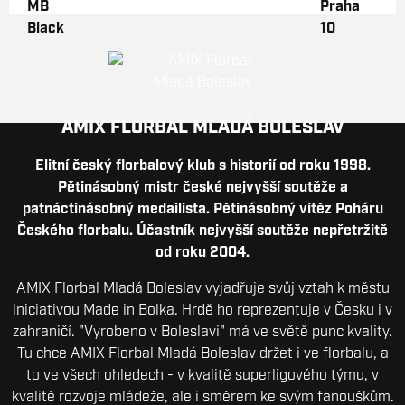
AMIX FLORBAL MLADÁ BOLESLAV
Elitní český florbalový klub s historií od roku 1998.
Pětinásobný mistr české nejvyšší soutěže a
patnáctinásobný medailista. Pětinásobný vítěz Poháru
Českého florbalu. Účastník nejvyšší soutěže nepřetržitě
od roku 2004.
AMIX Florbal Mladá Boleslav vyjadřuje svůj vztah k městu
iniciativou Made in Bolka. Hrdě ho reprezentuje v Česku i v
zahraničí. "Vyrobeno v Boleslavi" má ve světě punc kvality.
Tu chce AMIX Florbal Mladá Boleslav držet i ve florbalu, a
to ve všech ohledech - v kvalitě superligového týmu, v
kvalitě rozvoje mládeže, ale i směrem ke svým fanouškům.