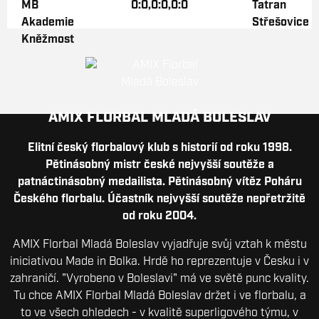
0:0,0:0,0:0
AMIX FLORBAL MLADÁ BOLESLAV
Elitní český florbalový klub s historií od roku 1998.
Pětinásobný mistr české nejvyšší soutěže a
patnáctinásobný medailista. Pětinásobný vítěz Poháru
Českého florbalu. Účastník nejvyšší soutěže nepřetržitě
od roku 2004.
AMIX Florbal Mladá Boleslav vyjadřuje svůj vztah k městu
iniciativou Made in Bolka. Hrdě ho reprezentuje v Česku i v
zahraničí. "Vyrobeno v Boleslavi" má ve světě punc kvality.
Tu chce AMIX Florbal Mladá Boleslav držet i ve florbalu, a
to ve všech ohledech - v kvalitě superligového týmu, v