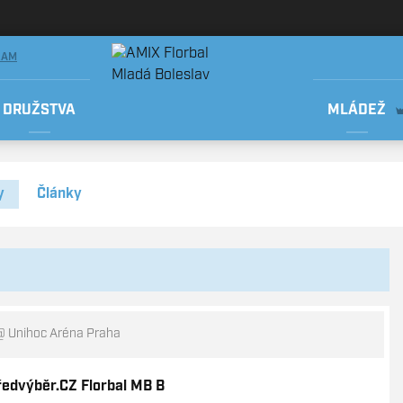
RAM
DRUŽSTVA
MLÁDEŽ
y
Články
 Unihoc Aréna Praha
ředvýběr.CZ Florbal MB B