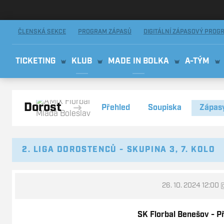
AMIX Florbal Mladá Boleslav
ČLENSKÁ SEKCE
PROGRAM ZÁPASŮ
DIGITÁLNÍ ZÁPASOVÝ PROG
TICKETING
KLUB
MADE IN BOLKA
A-TÝM
Dorost
Přehled
Soupiska
Zápas
2. LIGA DOROSTENCŮ - SKUPINA 3, 7. KOLO
26. 10. 2024 12:00
@
SK Florbal Benešov - P