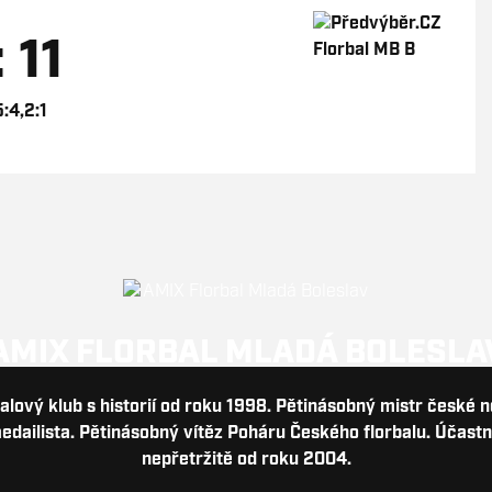
: 11
5:4,2:1
AMIX FLORBAL MLADÁ BOLESLA
balový klub s historií od roku 1998. Pětinásobný mistr české 
dailista. Pětinásobný vítěz Poháru Českého florbalu. Účastn
nepřetržitě od roku 2004.