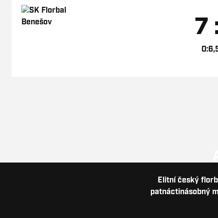
7 
0:6,
Elitní český flor
patnáctinásobný me