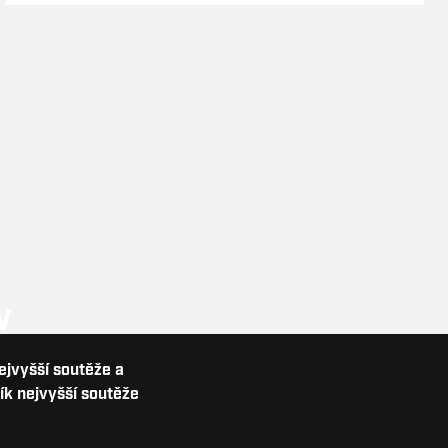
V
nejvyšší soutěže a
ík nejvyšší soutěže