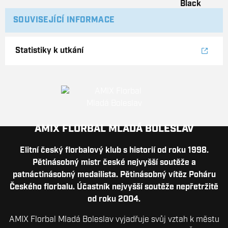
SOUVISEJÍCÍ INFORMACE
Statistiky k utkání
AMIX FLORBAL MLADÁ BOLESLAV
Elitní český florbalový klub s historií od roku 1998.
Pětinásobný mistr české nejvyšší soutěže a
patnáctinásobný medailista. Pětinásobný vítěz Poháru
Českého florbalu. Účastník nejvyšší soutěže nepřetržitě
od roku 2004.
AMIX Florbal Mladá Boleslav vyjadřuje svůj vztah k městu