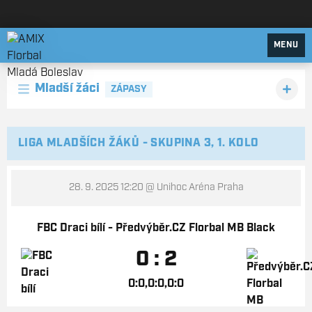
AMIX Florbal Mladá Boleslav
MENU
Mladší žáci
ZÁPASY
LIGA MLADŠÍCH ŽÁKŮ - SKUPINA 3, 1. KOLO
28. 9. 2025 12:20
@ Unihoc Aréna Praha
FBC Draci bílí - Předvýběr.CZ Florbal MB Black
0 : 2
0:0,0:0,0:0