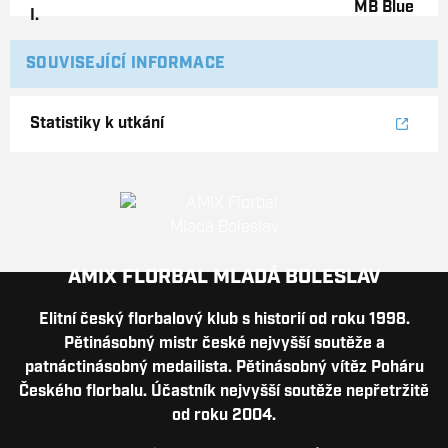
SOUVISEJÍCÍ INFORMACE
Statistiky k utkání
AMIX FLORBAL MLADÁ BOLESLAV
Elitní český florbalový klub s historií od roku 1998.
Pětinásobný mistr české nejvyšší soutěže a
patnáctinásobný medailista. Pětinásobný vítěz Poháru
Českého florbalu. Účastník nejvyšší soutěže nepřetržitě
od roku 2004.