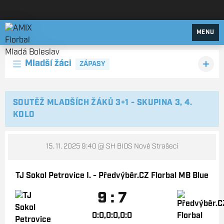
AMIX Florbal Mladá Boleslav
MENU
Mladší žáci
ZÁPASY
SOUTĚŽ MLADŠÍCH ŽÁKŮ 3+1 - SKUPINA 3, 4.
KOLO
15. 11. 2025 9:40
@ SH BIOS Nové Strašecí
TJ Sokol Petrovice I. - Předvýběr.CZ Florbal MB Blue
9 : 7
0:0,0:0,0:0