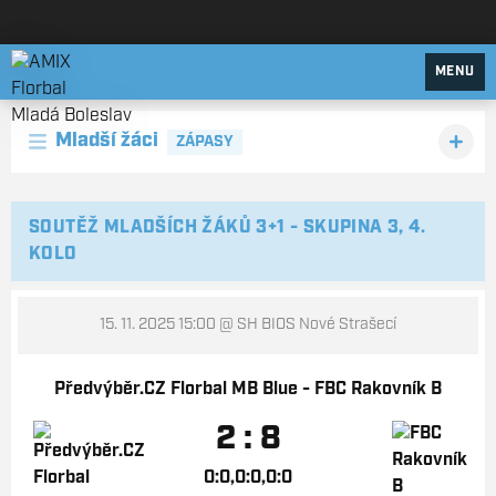
AMIX Florbal Mladá Boleslav
MENU
Mladší žáci
ZÁPASY
SOUTĚŽ MLADŠÍCH ŽÁKŮ 3+1 - SKUPINA 3, 4.
KOLO
15. 11. 2025 15:00
@ SH BIOS Nové Strašecí
Předvýběr.CZ Florbal MB Blue - FBC Rakovník B
2 : 8
0:0,0:0,0:0