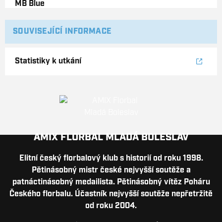
SOUVISEJÍCÍ INFORMACE
Statistiky k utkání
AMIX FLORBAL MLADÁ BOLESLAV
Elitní český florbalový klub s historií od roku 1998.
Pětinásobný mistr české nejvyšší soutěže a
patnáctinásobný medailista. Pětinásobný vítěz Poháru
Českého florbalu. Účastník nejvyšší soutěže nepřetržitě
od roku 2004.