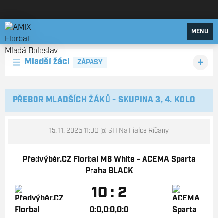
AMIX Florbal Mladá Boleslav
MENU
Mladší žáci
ZÁPASY
PŘEBOR MLADŠÍCH ŽÁKŮ - SKUPINA 3, 4. KOLO
15. 11. 2025 11:00
@ SH Na Fialce Říčany
Předvýběr.CZ Florbal MB White - ACEMA Sparta
Praha BLACK
10 : 2
0:0,0:0,0:0