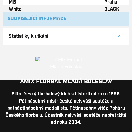
SOUVISEJÍCÍ INFORMACE
Statistiky k utkání
AMIX FLORBAL MLADÁ BOLESLAV
Elitní český florbalový klub s historií od roku 1998.
Pětinásobný mistr české nejvyšší soutěže a
patnáctinásobný medailista. Pětinásobný vítěz Poháru
Českého florbalu. Účastník nejvyšší soutěže nepřetržitě
od roku 2004.