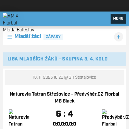
AMIX Florbal Mladá Boleslav
MENU
Mladší žáci
ZÁPASY
LIGA MLADŠÍCH ŽÁKŮ - SKUPINA 3, 4. KOLO
16. 11. 2025 10:20
@ SH Šestajovice
Naturevia Tatran Střešovice - Předvýběr.CZ Florbal
MB Black
6 : 4
0:0,0:0,0:0