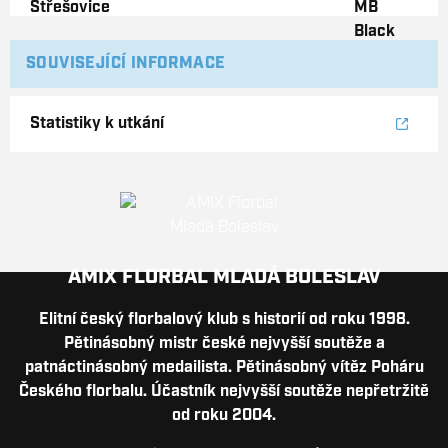
SOUVISEJÍCÍ INFORMACE
Statistiky k utkání
AMIX FLORBAL MLADÁ BOLESLAV
Elitní český florbalový klub s historií od roku 1998.
Pětinásobný mistr české nejvyšší soutěže a
patnáctinásobný medailista. Pětinásobný vítěz Poháru
Českého florbalu. Účastník nejvyšší soutěže nepřetržitě
od roku 2004.