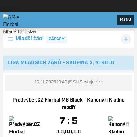
AMIX Florbal Mladá Boleslav
MENU
Mladší žáci
ZÁPASY
LIGA MLADŠÍCH ŽÁKŮ - SKUPINA 3, 4. KOLO
16. 11. 2025 13:40
@ SH Šestajovice
Předvýběr.CZ Florbal MB Black - Kanonýři Kladno
modří
7 : 5
0:0,0:0,0:0