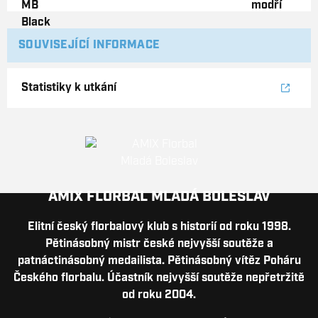
SOUVISEJÍCÍ INFORMACE
Statistiky k utkání
AMIX FLORBAL MLADÁ BOLESLAV
Elitní český florbalový klub s historií od roku 1998.
Pětinásobný mistr české nejvyšší soutěže a
patnáctinásobný medailista. Pětinásobný vítěz Poháru
Českého florbalu. Účastník nejvyšší soutěže nepřetržitě
od roku 2004.