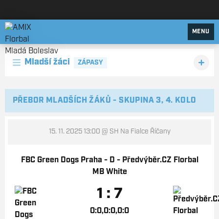
AMIX Florbal Mladá Boleslav
MENU
Mladší žáci
ZÁPASY
PŘEBOR MLADŠÍCH ŽÁKŮ - SKUPINA 3, 4. KOLO
15. 11. 2025 13:00
@ SH Na Fialce Říčany
FBC Green Dogs Praha - D - Předvýběr.CZ Florbal
MB White
1 : 7
0:0,0:0,0:0