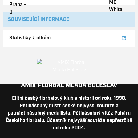
SOUVISEJÍCÍ INFORMACE
Statistiky k utkání
AMIX FLORBAL MLADÁ BOLESLAV
Elitní český florbalový klub s historií od roku 1998.
Pětinásobný mistr české nejvyšší soutěže a
patnáctinásobný medailista. Pětinásobný vítěz Poháru
Českého florbalu. Účastník nejvyšší soutěže nepřetržitě
od roku 2004.