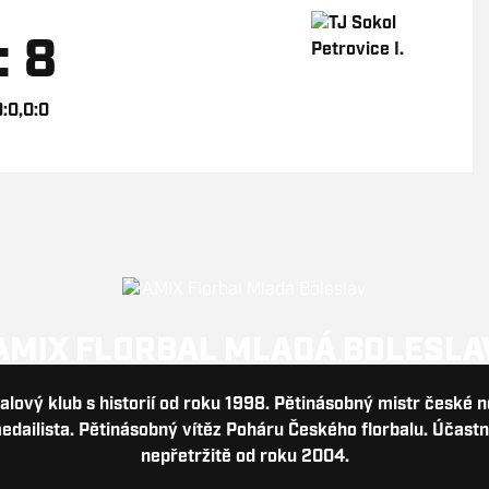
: 8
0:0,0:0
AMIX FLORBAL MLADÁ BOLESLA
balový klub s historií od roku 1998. Pětinásobný mistr české 
dailista. Pětinásobný vítěz Poháru Českého florbalu. Účastn
nepřetržitě od roku 2004.