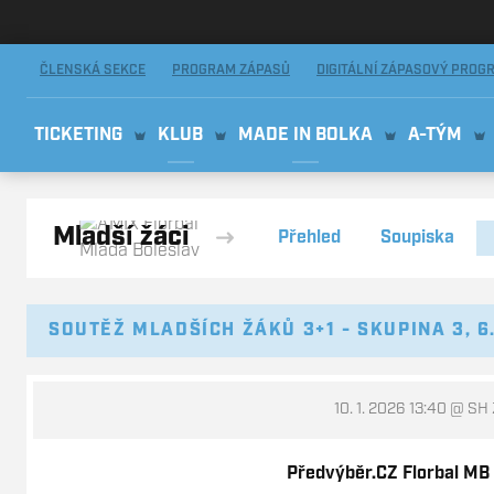
AMIX Florbal Mladá Boleslav
ČLENSKÁ SEKCE
PROGRAM ZÁPASŮ
DIGITÁLNÍ ZÁPASOVÝ PROG
TICKETING
KLUB
MADE IN BOLKA
A-TÝM
Mladší žáci
Přehled
Soupiska
SOUTĚŽ MLADŠÍCH ŽÁKŮ 3+1 - SKUPINA 3, 6
10. 1. 2026 13:40
@ SH Z
Předvýběr.CZ Florbal MB B