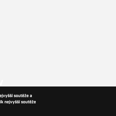
V
nejvyšší soutěže a
ík nejvyšší soutěže