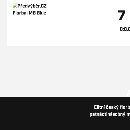
7 
0:0,
Elitní český flor
patnáctinásobný me