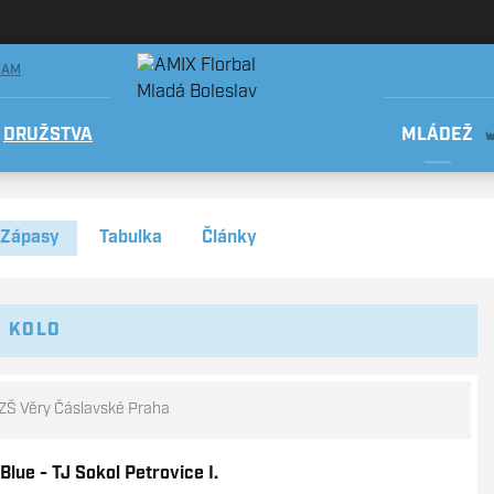
RAM
DRUŽSTVA
MLÁDEŽ
Zápasy
Tabulka
Články
. KOLO
Š Věry Čáslavské Praha
lue - TJ Sokol Petrovice I.