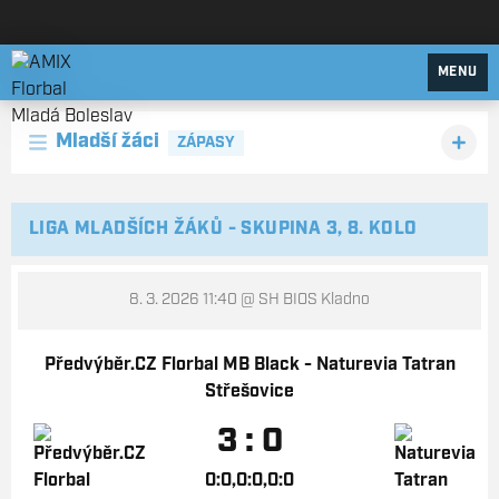
AMIX Florbal Mladá Boleslav
MENU
Mladší žáci
ZÁPASY
LIGA MLADŠÍCH ŽÁKŮ - SKUPINA 3, 8. KOLO
8. 3. 2026 11:40
@ SH BIOS Kladno
Předvýběr.CZ Florbal MB Black - Naturevia Tatran
Střešovice
3 : 0
0:0,0:0,0:0