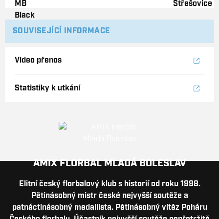
SOUVISEJÍCÍ INFORMACE
Video přenos
Statistiky k utkání
AMIX FLORBAL MLADÁ BOLESLAV
Elitní český florbalový klub s historií od roku 1998.
Pětinásobný mistr české nejvyšší soutěže a
patnáctinásobný medailista. Pětinásobný vítěz Poháru