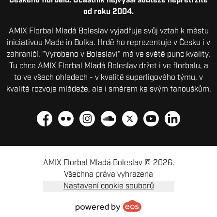
Českého florbalu. Účastník nejvyšší soutěže nepřetržitě
od roku 2004.
AMIX Florbal Mladá Boleslav vyjadřuje svůj vztah k městu
iniciativou Made in Bolka. Hrdě ho reprezentuje v Česku i v
zahraničí. "Vyrobeno v Boleslavi" má ve světě punc kvality.
Tu chce AMIX Florbal Mladá Boleslav držet i ve florbalu, a
to ve všech ohledech - v kvalitě superligového týmu, v
kvalitě rozvoje mládeže, ale i směrem ke svým fanouškům.
Facebook
Flickr
Instagram
Soundcloud
Platform X
YouTube
LinkedIn
AMIX Florbal Mladá Boleslav © 2026.
Všechna práva vyhrazena
Nastavení cookie souborů