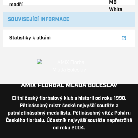
SOUVISEJÍCÍ INFORMACE
Statistiky k utkání
AMIX FLORBAL MLADÁ BOLESLAV
Elitní český florbalový klub s historií od roku 1998.
Pětinásobný mistr české nejvyšší soutěže a
patnáctinásobný medailista. Pětinásobný vítěz Poháru
Českého florbalu. Účastník nejvyšší soutěže nepřetržitě
od roku 2004.