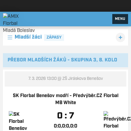
AMIX Florbal Mladá Boleslav
MENU
Mladší žáci
ZÁPASY
PŘEBOR MLADŠÍCH ŽÁKŮ - SKUPINA 3, 8. KOLO
7. 3. 2026 13:00
@ ZŠ Jiráskova Benešov
SK Florbal Benešov modří - Předvýběr.CZ Florbal
MB White
0 : 7
0:0,0:0,0:0