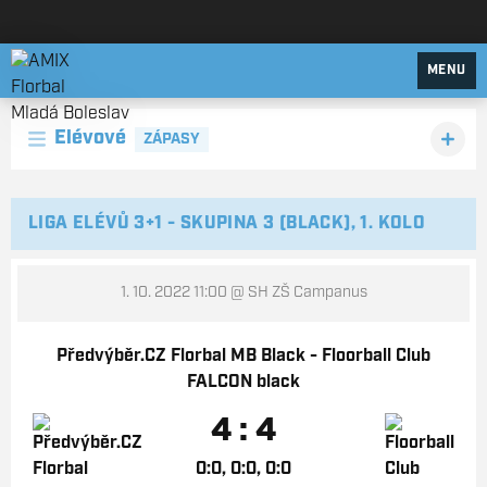
AMIX Florbal Mladá Boleslav
MENU
Elévové
ZÁPASY
LIGA ELÉVŮ 3+1 - SKUPINA 3 (BLACK), 1. KOLO
1. 10. 2022 11:00
@ SH ZŠ Campanus
Předvýběr.CZ Florbal MB Black - Floorball Club
FALCON black
4 : 4
0:0, 0:0, 0:0