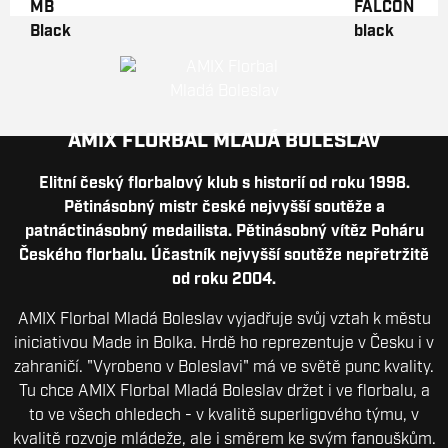
AMIX FLORBAL MLADÁ BOLESLAV
Elitní český florbalový klub s historií od roku 1998.
Pětinásobný mistr české nejvyšší soutěže a
patnáctinásobný medailista. Pětinásobný vítěz Poháru
Českého florbalu. Účastník nejvyšší soutěže nepřetržitě
od roku 2004.
AMIX Florbal Mladá Boleslav vyjadřuje svůj vztah k městu
iniciativou Made in Bolka. Hrdě ho reprezentuje v Česku i v
zahraničí. "Vyrobeno v Boleslavi" má ve světě punc kvality.
Tu chce AMIX Florbal Mladá Boleslav držet i ve florbalu, a
to ve všech ohledech - v kvalitě superligového týmu, v
kvalitě rozvoje mládeže, ale i směrem ke svým fanouškům.