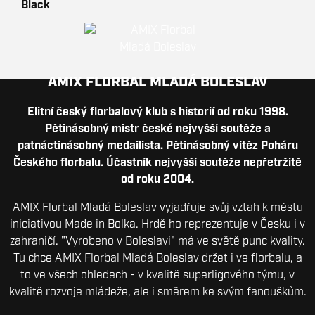
AMIX FLORBAL MLADÁ BOLESLAV
Elitní český florbalový klub s historií od roku 1998.
Pětinásobný mistr české nejvyšší soutěže a
patnáctinásobný medailista. Pětinásobný vítěz Poháru
Českého florbalu. Účastník nejvyšší soutěže nepřetržitě
od roku 2004.
AMIX Florbal Mladá Boleslav vyjadřuje svůj vztah k městu
iniciativou Made in Bolka. Hrdě ho reprezentuje v Česku i v
zahraničí. "Vyrobeno v Boleslavi" má ve světě punc kvality.
Tu chce AMIX Florbal Mladá Boleslav držet i ve florbalu, a
to ve všech ohledech - v kvalitě superligového týmu, v
kvalitě rozvoje mládeže, ale i směrem ke svým fanouškům.