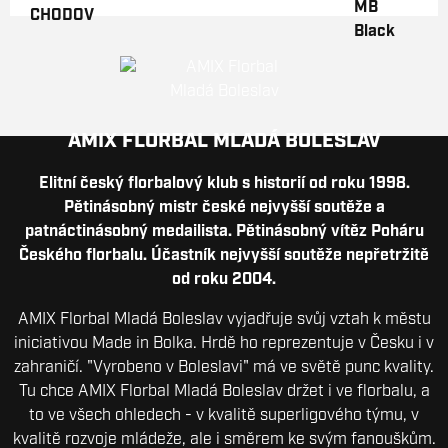
AMIX FLORBAL MLADÁ BOLESLAV
Elitní český florbalový klub s historií od roku 1998.
Pětinásobný mistr české nejvyšší soutěže a
patnáctinásobný medailista. Pětinásobný vítěz Poháru
Českého florbalu. Účastník nejvyšší soutěže nepřetržitě
od roku 2004.
AMIX Florbal Mladá Boleslav vyjadřuje svůj vztah k městu
iniciativou Made in Bolka. Hrdě ho reprezentuje v Česku i v
zahraničí. "Vyrobeno v Boleslavi" má ve světě punc kvality.
Tu chce AMIX Florbal Mladá Boleslav držet i ve florbalu, a
to ve všech ohledech - v kvalitě superligového týmu, v
kvalitě rozvoje mládeže, ale i směrem ke svým fanouškům.