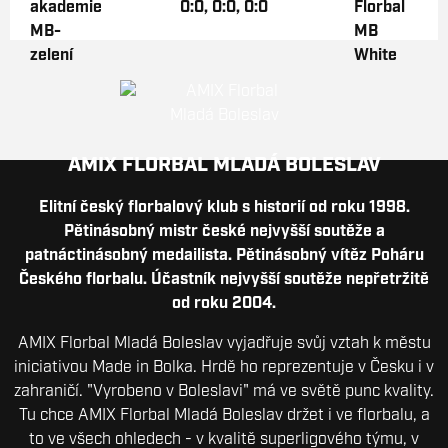
0:0, 0:0, 0:0
AMIX FLORBAL MLADÁ BOLESLAV
Elitní český florbalový klub s historií od roku 1998.
Pětinásobný mistr české nejvyšší soutěže a
patnáctinásobný medailista. Pětinásobný vítěz Poháru
Českého florbalu. Účastník nejvyšší soutěže nepřetržitě
od roku 2004.
AMIX Florbal Mladá Boleslav vyjadřuje svůj vztah k městu
iniciativou Made in Bolka. Hrdě ho reprezentuje v Česku i v
zahraničí. "Vyrobeno v Boleslavi" má ve světě punc kvality.
Tu chce AMIX Florbal Mladá Boleslav držet i ve florbalu, a
to ve všech ohledech - v kvalitě superligového týmu, v