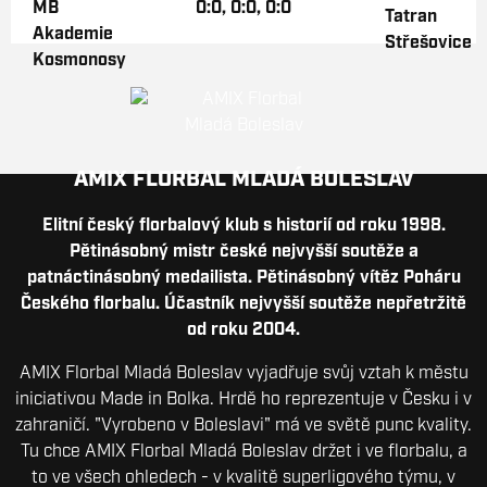
0:0, 0:0, 0:0
AMIX FLORBAL MLADÁ BOLESLAV
Elitní český florbalový klub s historií od roku 1998.
Pětinásobný mistr české nejvyšší soutěže a
patnáctinásobný medailista. Pětinásobný vítěz Poháru
Českého florbalu. Účastník nejvyšší soutěže nepřetržitě
od roku 2004.
AMIX Florbal Mladá Boleslav vyjadřuje svůj vztah k městu
iniciativou Made in Bolka. Hrdě ho reprezentuje v Česku i v
zahraničí. "Vyrobeno v Boleslavi" má ve světě punc kvality.
Tu chce AMIX Florbal Mladá Boleslav držet i ve florbalu, a
to ve všech ohledech - v kvalitě superligového týmu, v