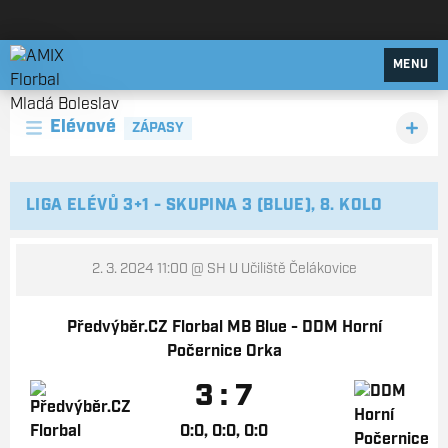
AMIX Florbal Mladá Boleslav
MENU
Elévové
ZÁPASY
LIGA ELÉVŮ 3+1 - SKUPINA 3 (BLUE), 8. KOLO
2. 3. 2024 11:00
@ SH U Učiliště Čelákovice
Předvýběr.CZ Florbal MB Blue - DDM Horní
Počernice Orka
3 : 7
0:0, 0:0, 0:0