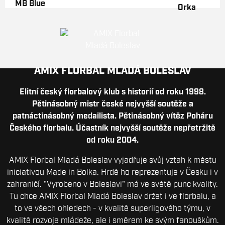
AMIX FLORBAL MLADÁ BOLESLAV
Elitní český florbalový klub s historií od roku 1998.
Pětinásobný mistr české nejvyšší soutěže a
patnáctinásobný medailista. Pětinásobný vítěz Poháru
Českého florbalu. Účastník nejvyšší soutěže nepřetržitě
od roku 2004.
AMIX Florbal Mladá Boleslav vyjadřuje svůj vztah k městu
iniciativou Made in Bolka. Hrdě ho reprezentuje v Česku i v
zahraničí. "Vyrobeno v Boleslavi" má ve světě punc kvality.
Tu chce AMIX Florbal Mladá Boleslav držet i ve florbalu, a
to ve všech ohledech - v kvalitě superligového týmu, v
kvalitě rozvoje mládeže, ale i směrem ke svým fanouškům.