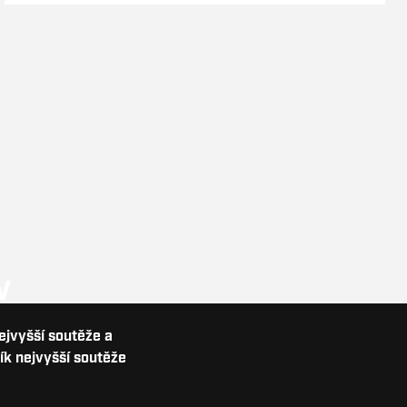
V
nejvyšší soutěže a
ík nejvyšší soutěže