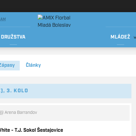
RAM
DRUŽSTVA
MLÁDEŽ
Zápasy
Články
), 3. KOLO
@ Arena Barrandov
ite - T.J. Sokol Šestajovice