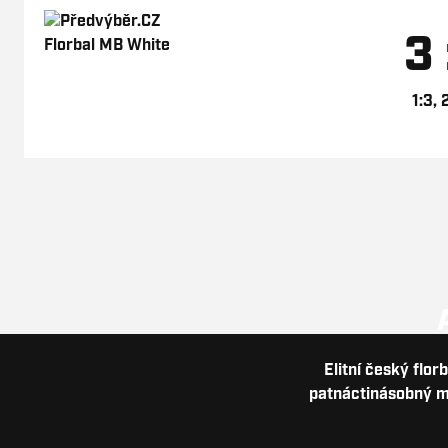
3 
1:3, 
Elitní český flor
patnáctinásobný me