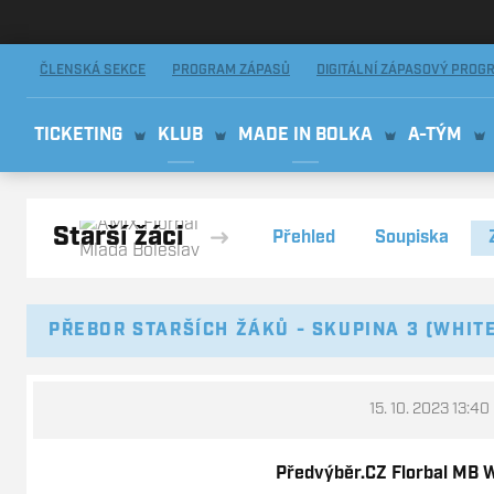
AMIX Florbal Mladá Boleslav
ČLENSKÁ SEKCE
PROGRAM ZÁPASŮ
DIGITÁLNÍ ZÁPASOVÝ PROG
TICKETING
KLUB
MADE IN BOLKA
A-TÝM
Starší žáci
Přehled
Soupiska
PŘEBOR STARŠÍCH ŽÁKŮ - SKUPINA 3 (WHITE
15. 10. 2023 13:40
Předvýběr.CZ Florbal MB Wh