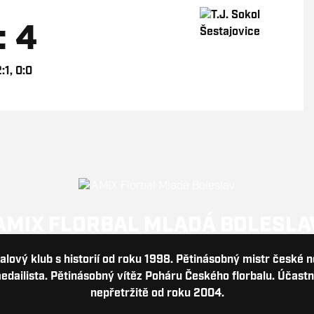
: 4
2:1, 0:0
AMIX FLORBAL MLADÁ BOLESLA
balový klub s historií od roku 1998. Pětinásobný mistr české 
dailista. Pětinásobný vítěz Poháru Českého florbalu. Účastn
nepřetržitě od roku 2004.