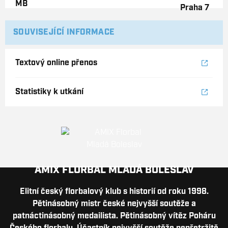
SOUVISEJÍCÍ INFORMACE
Textový online přenos
Statistiky k utkání
AMIX FLORBAL MLADÁ BOLESLAV
Elitní český florbalový klub s historií od roku 1998.
Pětinásobný mistr české nejvyšší soutěže a
patnáctinásobný medailista. Pětinásobný vítěz Poháru