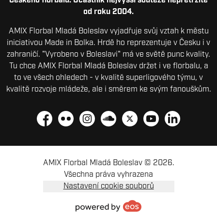
Českého florbalu. Účastník nejvyšší soutěže nepřetržitě
od roku 2004.
AMIX Florbal Mladá Boleslav vyjadřuje svůj vztah k městu
iniciativou Made in Bolka. Hrdě ho reprezentuje v Česku i v
zahraničí. "Vyrobeno v Boleslavi" má ve světě punc kvality.
Tu chce AMIX Florbal Mladá Boleslav držet i ve florbalu, a
to ve všech ohledech - v kvalitě superligového týmu, v
kvalitě rozvoje mládeže, ale i směrem ke svým fanouškům.
Facebook
Flickr
Instagram
Soundcloud
Platform X
YouTube
LinkedIn
AMIX Florbal Mladá Boleslav © 2026.
Všechna práva vyhrazena
Nastavení cookie souborů