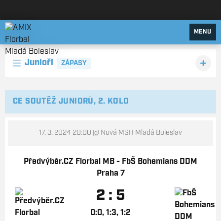
AMIX Florbal Mladá Boleslav
MENU
Junioři
ZÁPASY
CE SOUTĚŽ JUNIORŮ, 2. KOLO
17. 3. 2024 20:00
@ Nová MSH Mladá Boleslav
Předvýběr.CZ Florbal MB - FbŠ Bohemians DDM
Praha 7
2 : 5
0:0, 1:3, 1:2