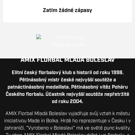
Zatím žádné zápasy
AMIX FLORBAL MLADÁ BOLESLAV
Elitní český florbalový klub s historií od roku 1998.
Pětinásobný mistr české nejvyšší soutěže a
patnáctinásobný medailista. Pětinásobný vítěz Poháru
Českého florbalu. Účastník nejvyšší soutěže nepřetržitě
od roku 2004.
AMIX Florbal Mladá Boleslav vyjadřuje svůj vztah k městu
iniciativou Made in Bolka. Hrdě ho reprezentuje v Česku i v
zahraničí. "Vyrobeno v Boleslavi" má ve světě punc kvality.