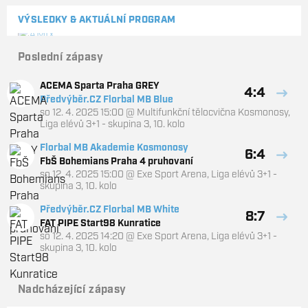
VÝSLEDKY & AKTUÁLNÍ PROGRAM
Poslední zápasy
ACEMA Sparta Praha GREY
4:4
Předvýběr.CZ Florbal MB Blue
so 12. 4. 2025 15:00
@
Multifunkční tělocvična Kosmonosy
,
Liga elévů 3+1 - skupina 3, 10. kolo
Florbal MB Akademie Kosmonosy
6:4
FbŠ Bohemians Praha 4 pruhovaní
so 12. 4. 2025 15:00
@
Exe Sport Arena
,
Liga elévů 3+1 -
skupina 3, 10. kolo
Předvýběr.CZ Florbal MB White
8:7
FAT PIPE Start98 Kunratice
so 12. 4. 2025 14:20
@
Exe Sport Arena
,
Liga elévů 3+1 -
skupina 3, 10. kolo
Nadcházející zápasy