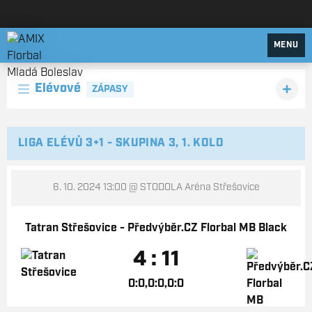
AMIX Florbal Mladá Boleslav
MENU
Elévové
ZÁPASY
LIGA ELÉVŮ 3+1 - SKUPINA 3, 1. KOLO
6. 10. 2024 13:00
@ STODOLA Aréna Střešovice
Tatran Střešovice - Předvýběr.CZ Florbal MB Black
4 : 11
0:0,0:0,0:0