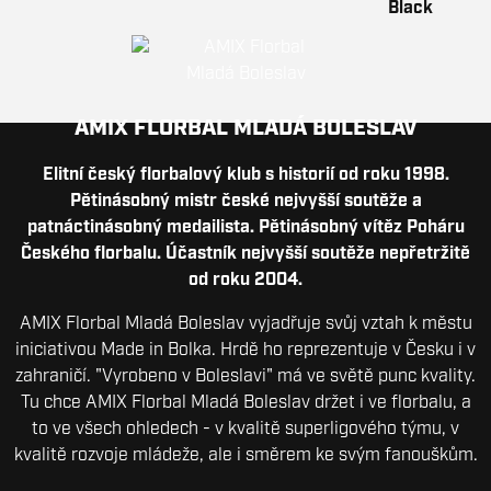
AMIX FLORBAL MLADÁ BOLESLAV
Elitní český florbalový klub s historií od roku 1998.
Pětinásobný mistr české nejvyšší soutěže a
patnáctinásobný medailista. Pětinásobný vítěz Poháru
Českého florbalu. Účastník nejvyšší soutěže nepřetržitě
od roku 2004.
AMIX Florbal Mladá Boleslav vyjadřuje svůj vztah k městu
iniciativou Made in Bolka. Hrdě ho reprezentuje v Česku i v
zahraničí. "Vyrobeno v Boleslavi" má ve světě punc kvality.
Tu chce AMIX Florbal Mladá Boleslav držet i ve florbalu, a
to ve všech ohledech - v kvalitě superligového týmu, v
kvalitě rozvoje mládeže, ale i směrem ke svým fanouškům.