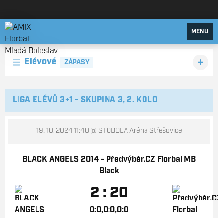
AMIX Florbal Mladá Boleslav
MENU
Elévové
ZÁPASY
LIGA ELÉVŮ 3+1 - SKUPINA 3, 2. KOLO
19. 10. 2024 11:40
@ STODOLA Aréna Střešovice
BLACK ANGELS 2014 - Předvýběr.CZ Florbal MB
Black
2 : 20
0:0,0:0,0:0