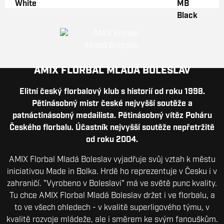
AMIX FLORBAL MLADÁ BOLESLAV
Elitní český florbalový klub s historií od roku 1998.
Pětinásobný mistr české nejvyšší soutěže a
patnáctinásobný medailista. Pětinásobný vítěz Poháru
Českého florbalu. Účastník nejvyšší soutěže nepřetržitě
od roku 2004.
AMIX Florbal Mladá Boleslav vyjadřuje svůj vztah k městu
iniciativou Made in Bolka. Hrdě ho reprezentuje v Česku i v
zahraničí. "Vyrobeno v Boleslavi" má ve světě punc kvality.
Tu chce AMIX Florbal Mladá Boleslav držet i ve florbalu, a
to ve všech ohledech - v kvalitě superligového týmu, v
kvalitě rozvoje mládeže, ale i směrem ke svým fanouškům.