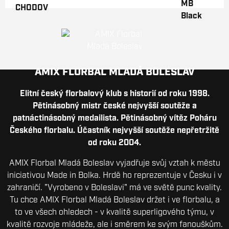
AMIX FLORBAL MLADÁ BOLESLAV
Elitní český florbalový klub s historií od roku 1998.
Pětinásobný mistr české nejvyšší soutěže a
patnáctinásobný medailista. Pětinásobný vítěz Poháru
Českého florbalu. Účastník nejvyšší soutěže nepřetržitě
od roku 2004.
AMIX Florbal Mladá Boleslav vyjadřuje svůj vztah k městu
iniciativou Made in Bolka. Hrdě ho reprezentuje v Česku i v
zahraničí. "Vyrobeno v Boleslavi" má ve světě punc kvality.
Tu chce AMIX Florbal Mladá Boleslav držet i ve florbalu, a
to ve všech ohledech - v kvalitě superligového týmu, v
kvalitě rozvoje mládeže, ale i směrem ke svým fanouškům.