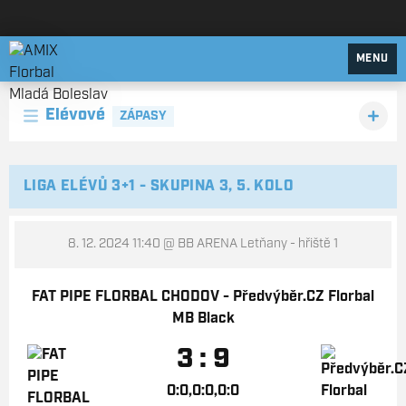
AMIX Florbal Mladá Boleslav
MENU
Elévové
ZÁPASY
LIGA ELÉVŮ 3+1 - SKUPINA 3, 5. KOLO
8. 12. 2024 11:40
@ BB ARENA Letňany - hřiště 1
FAT PIPE FLORBAL CHODOV - Předvýběr.CZ Florbal
MB Black
3 : 9
0:0,0:0,0:0