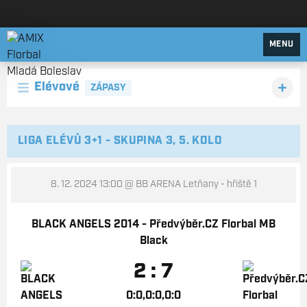
AMIX Florbal Mladá Boleslav
MENU
Elévové
ZÁPASY
LIGA ELÉVŮ 3+1 - SKUPINA 3, 5. KOLO
8. 12. 2024 13:00
@ BB ARENA Letňany - hřiště 1
BLACK ANGELS 2014 - Předvýběr.CZ Florbal MB
Black
2 : 7
0:0,0:0,0:0