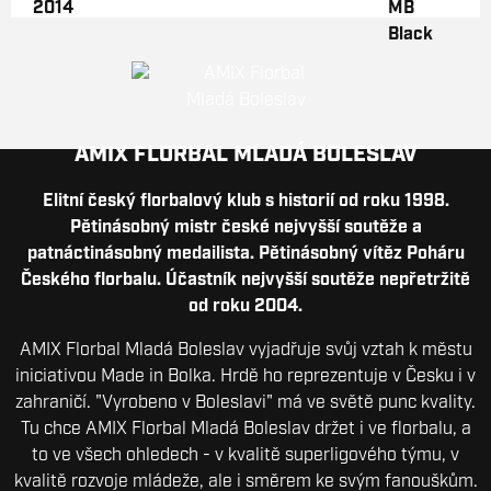
AMIX FLORBAL MLADÁ BOLESLAV
Elitní český florbalový klub s historií od roku 1998.
Pětinásobný mistr české nejvyšší soutěže a
patnáctinásobný medailista. Pětinásobný vítěz Poháru
Českého florbalu. Účastník nejvyšší soutěže nepřetržitě
od roku 2004.
AMIX Florbal Mladá Boleslav vyjadřuje svůj vztah k městu
iniciativou Made in Bolka. Hrdě ho reprezentuje v Česku i v
zahraničí. "Vyrobeno v Boleslavi" má ve světě punc kvality.
Tu chce AMIX Florbal Mladá Boleslav držet i ve florbalu, a
to ve všech ohledech - v kvalitě superligového týmu, v
kvalitě rozvoje mládeže, ale i směrem ke svým fanouškům.