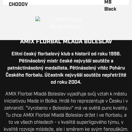
AMIX FLORBAL MLADÁ BOLESLAV
Elitní český florbalový klub s historií od roku 1998.
Pětinásobný mistr české nejvyšší soutěže a
patnáctinásobný medailista. Pětinásobný vítěz Poháru
Českého florbalu. Účastník nejvyšší soutěže nepřetržitě
od roku 2004.
AMIX Florbal Mladá Boleslav vyjadřuje svůj vztah k městu
iniciativou Made in Bolka. Hrdě ho reprezentuje v Česku i v
zahraničí. "Vyrobeno v Boleslavi" má ve světě punc kvality.
Tu chce AMIX Florbal Mladá Boleslav držet i ve florbalu, a
to ve všech ohledech - v kvalitě superligového týmu, v
kvalitě rozvoje mládeže, ale i směrem ke svým fanouškům.