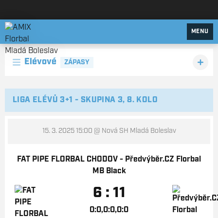
AMIX Florbal Mladá Boleslav
MENU
Elévové
ZÁPASY
LIGA ELÉVŮ 3+1 - SKUPINA 3, 8. KOLO
15. 3. 2025 15:00
@ Nová SH Mladá Boleslav
FAT PIPE FLORBAL CHODOV - Předvýběr.CZ Florbal
MB Black
6 : 11
0:0,0:0,0:0