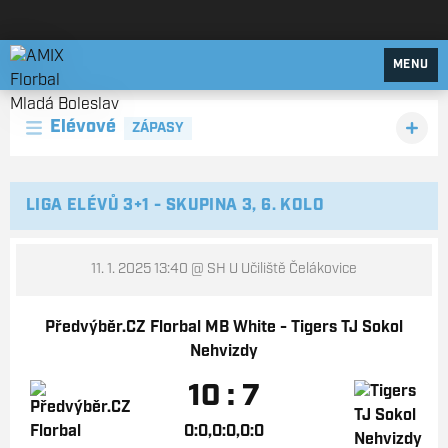
AMIX Florbal Mladá Boleslav
MENU
Elévové
ZÁPASY
LIGA ELÉVŮ 3+1 - SKUPINA 3, 6. KOLO
11. 1. 2025 13:40
@ SH U Učiliště Čelákovice
Předvýběr.CZ Florbal MB White - Tigers TJ Sokol
Nehvizdy
10 : 7
0:0,0:0,0:0