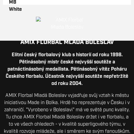
AMIX FLORBAL MLADÁ BOLESLAV
Elitní český florbalový klub s historií od roku 1998.
Pětinásobný mistr české nejvyšší soutěže a
patnáctinásobný medailista. Pětinásobný vítěz Poháru
Českého florbalu. Účastník nejvyšší soutěže nepřetržitě
od roku 2004.
AMIX Florbal Mladá Boleslav vyjadřuje svůj vztah k městu
iniciativou Made in Bolka. Hrdě ho reprezentuje v Česku i v
zahraničí. "Vyrobeno v Boleslavi" má ve světě punc kvality.
Tu chce AMIX Florbal Mladá Boleslav držet i ve florbalu, a
to ve všech ohledech - v kvalitě superligového týmu, v
kvalitě rozvoje mládeže, ale i směrem ke svým fanouškům.