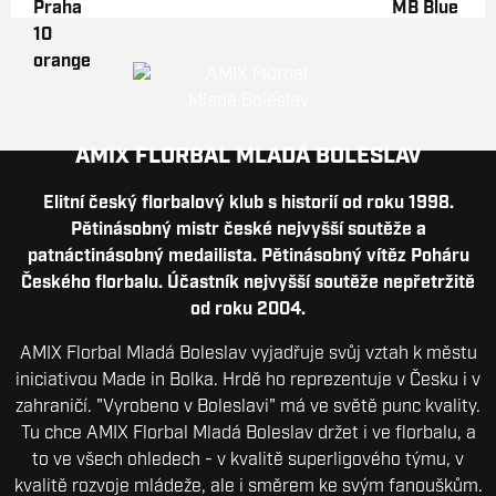
AMIX FLORBAL MLADÁ BOLESLAV
Elitní český florbalový klub s historií od roku 1998.
Pětinásobný mistr české nejvyšší soutěže a
patnáctinásobný medailista. Pětinásobný vítěz Poháru
Českého florbalu. Účastník nejvyšší soutěže nepřetržitě
od roku 2004.
AMIX Florbal Mladá Boleslav vyjadřuje svůj vztah k městu
iniciativou Made in Bolka. Hrdě ho reprezentuje v Česku i v
zahraničí. "Vyrobeno v Boleslavi" má ve světě punc kvality.
Tu chce AMIX Florbal Mladá Boleslav držet i ve florbalu, a
to ve všech ohledech - v kvalitě superligového týmu, v
kvalitě rozvoje mládeže, ale i směrem ke svým fanouškům.