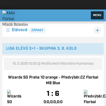
AMIX Florbal Mladá Boleslav
MENU
Elévové
ZÁPASY
LIGA ELÉVŮ 3+1 - SKUPINA 3, 8. KOLO
15. 3. 2025 10:20
@ Multifunkční tělocvična Kosmonosy
Wizards SO Praha 10 orange - Předvýběr.CZ Florbal
MB Blue
1 : 6
0:0,0:0,0:0