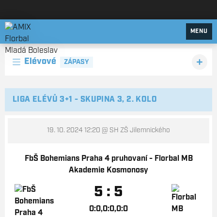
AMIX Florbal Mladá Boleslav
MENU
Elévové
ZÁPASY
LIGA ELÉVŮ 3+1 - SKUPINA 3, 2. KOLO
19. 10. 2024 12:20
@ SH ZŠ Jilemnického
FbŠ Bohemians Praha 4 pruhovaní - Florbal MB
Akademie Kosmonosy
5 : 5
0:0,0:0,0:0