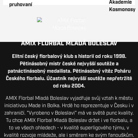
AMIX FLORBAL MLADÁ BOLESLAV
Elitní český florbalový klub s historií od roku 1998.
Pětinásobný mistr české nejvyšší soutěže a
patnáctinásobný medailista. Pětinásobný vítěz Poháru
Českého florbalu. Účastník nejvyšší soutěže nepřetržitě
od roku 2004.
AMIX Florbal Mladá Boleslav vyjadřuje svůj vztah k městu
iniciativou Made in Bolka. Hrdě ho reprezentuje v Česku i v
zahraničí. "Vyrobeno v Boleslavi" má ve světě punc kvality.
Tu chce AMIX Florbal Mladá Boleslav držet i ve florbalu, a
to ve všech ohledech - v kvalitě superligového týmu, v
kvalitě rozvoje mládeže, ale i směrem ke svým fanouškům.