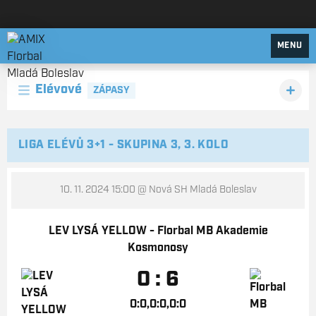
AMIX Florbal Mladá Boleslav
MENU
Elévové
ZÁPASY
LIGA ELÉVŮ 3+1 - SKUPINA 3, 3. KOLO
10. 11. 2024 15:00
@ Nová SH Mladá Boleslav
LEV LYSÁ YELLOW - Florbal MB Akademie
Kosmonosy
0 : 6
0:0,0:0,0:0