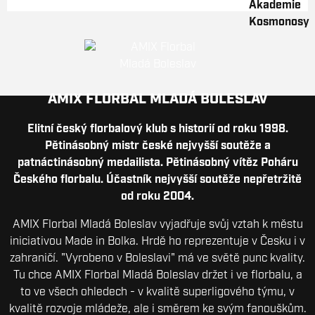
AMIX FLORBAL MLADÁ BOLESLAV
Elitní český florbalový klub s historií od roku 1998.
Pětinásobný mistr české nejvyšší soutěže a
patnáctinásobný medailista. Pětinásobný vítěz Poháru
Českého florbalu. Účastník nejvyšší soutěže nepřetržitě
od roku 2004.
AMIX Florbal Mladá Boleslav vyjadřuje svůj vztah k městu
iniciativou Made in Bolka. Hrdě ho reprezentuje v Česku i v
zahraničí. "Vyrobeno v Boleslavi" má ve světě punc kvality.
Tu chce AMIX Florbal Mladá Boleslav držet i ve florbalu, a
to ve všech ohledech - v kvalitě superligového týmu, v
kvalitě rozvoje mládeže, ale i směrem ke svým fanouškům.