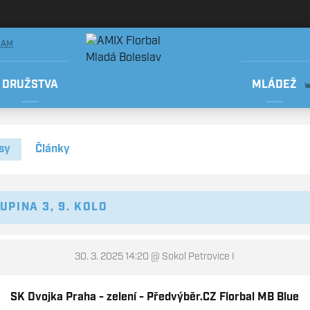
RAM
DRUŽSTVA
MLÁDEŽ
sy
Články
UPINA 3, 9. KOLO
30. 3. 2025 14:20
@ Sokol Petrovice I
SK Dvojka Praha - zelení - Předvýběr.CZ Florbal MB Blue