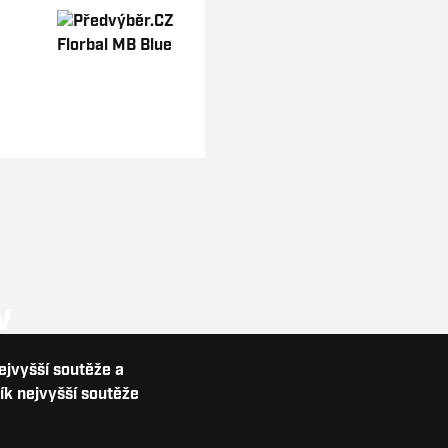
V
nejvyšší soutěže a
ík nejvyšší soutěže