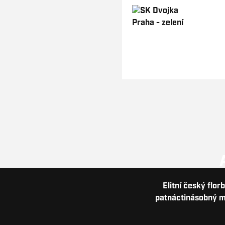
Elitní český flor
patnáctinásobný me