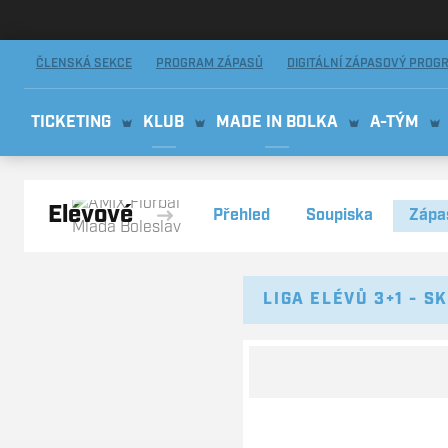
AMIX Florbal Mladá Boleslav
ČLENSKÁ SEKCE
PROGRAM ZÁPASŮ
DIGITÁLNÍ ZÁPASOVÝ PROG
TICKETING
KLUB
MADE IN BOLKA
A-TÝM
Elévové
Přehled
Soupiska
Zápa
LIGA ELÉVŮ 3+1 - SK