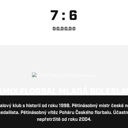
7 : 6
0:0,0:0,0:0
AMIX FLORBAL MLADÁ BOLESLA
balový klub s historií od roku 1998. Pětinásobný mistr české 
dailista. Pětinásobný vítěz Poháru Českého florbalu. Účastn
nepřetržitě od roku 2004.