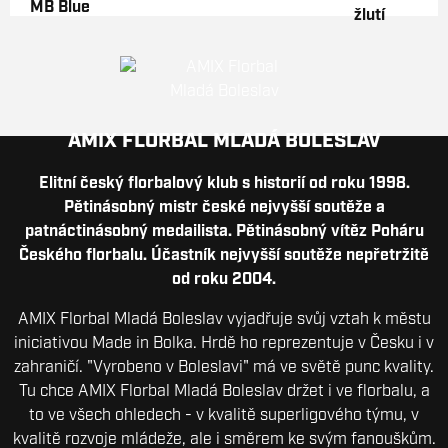
AMIX FLORBAL MLADÁ BOLESLAV
Elitní český florbalový klub s historií od roku 1998.
Pětinásobný mistr české nejvyšší soutěže a
patnáctinásobný medailista. Pětinásobný vítěz Poháru
Českého florbalu. Účastník nejvyšší soutěže nepřetržitě
od roku 2004.
AMIX Florbal Mladá Boleslav vyjadřuje svůj vztah k městu
iniciativou Made in Bolka. Hrdě ho reprezentuje v Česku i v
zahraničí. "Vyrobeno v Boleslavi" má ve světě punc kvality.
Tu chce AMIX Florbal Mladá Boleslav držet i ve florbalu, a
to ve všech ohledech - v kvalitě superligového týmu, v
kvalitě rozvoje mládeže, ale i směrem ke svým fanouškům.