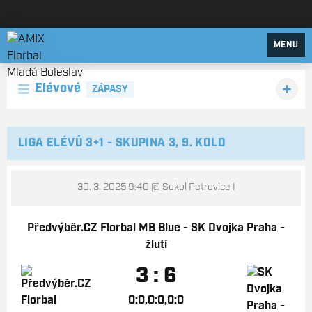
AMIX Florbal Mladá Boleslav
MENU
Elévové
ZÁPASY
LIGA ELÉVŮ 3+1 - SKUPINA 3, 9. KOLO
30. 3. 2025 9:40
@ Sokol Petrovice I
Předvýběr.CZ Florbal MB Blue - SK Dvojka Praha -
žlutí
3 : 6
0:0,0:0,0:0