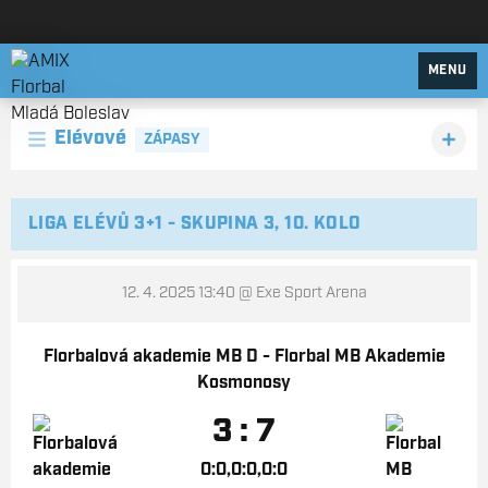
AMIX Florbal Mladá Boleslav
MENU
Elévové
ZÁPASY
LIGA ELÉVŮ 3+1 - SKUPINA 3, 10. KOLO
12. 4. 2025 13:40
@ Exe Sport Arena
Florbalová akademie MB D - Florbal MB Akademie
Kosmonosy
3 : 7
0:0,0:0,0:0