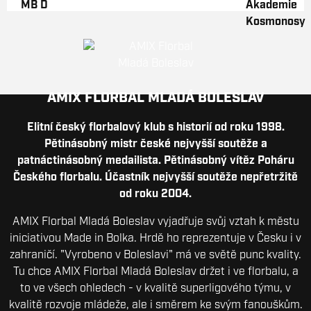
AMIX FLORBAL MLADÁ BOLESLAV
Elitní český florbalový klub s historií od roku 1998.
Pětinásobný mistr české nejvyšší soutěže a
patnáctinásobný medailista. Pětinásobný vítěz Poháru
Českého florbalu. Účastník nejvyšší soutěže nepřetržitě
od roku 2004.
AMIX Florbal Mladá Boleslav vyjadřuje svůj vztah k městu
iniciativou Made in Bolka. Hrdě ho reprezentuje v Česku i v
zahraničí. "Vyrobeno v Boleslavi" má ve světě punc kvality.
Tu chce AMIX Florbal Mladá Boleslav držet i ve florbalu, a
to ve všech ohledech - v kvalitě superligového týmu, v
kvalitě rozvoje mládeže, ale i směrem ke svým fanouškům.