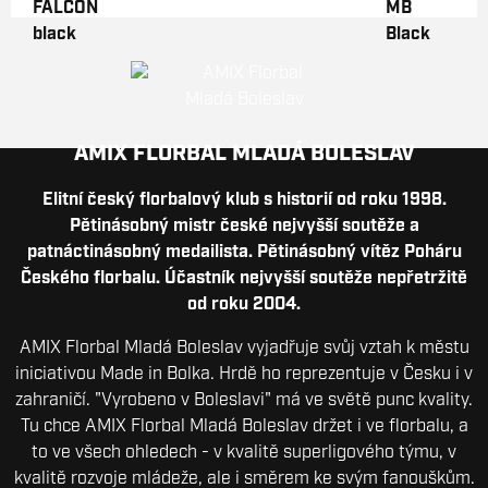
AMIX FLORBAL MLADÁ BOLESLAV
Elitní český florbalový klub s historií od roku 1998.
Pětinásobný mistr české nejvyšší soutěže a
patnáctinásobný medailista. Pětinásobný vítěz Poháru
Českého florbalu. Účastník nejvyšší soutěže nepřetržitě
od roku 2004.
AMIX Florbal Mladá Boleslav vyjadřuje svůj vztah k městu
iniciativou Made in Bolka. Hrdě ho reprezentuje v Česku i v
zahraničí. "Vyrobeno v Boleslavi" má ve světě punc kvality.
Tu chce AMIX Florbal Mladá Boleslav držet i ve florbalu, a
to ve všech ohledech - v kvalitě superligového týmu, v
kvalitě rozvoje mládeže, ale i směrem ke svým fanouškům.