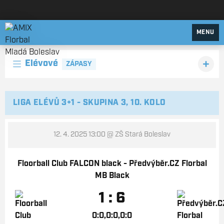
AMIX Florbal Mladá Boleslav
MENU
Elévové
ZÁPASY
LIGA ELÉVŮ 3+1 - SKUPINA 3, 10. KOLO
12. 4. 2025 13:00
@ ZŠ Stará Boleslav
Floorball Club FALCON black - Předvýběr.CZ Florbal
MB Black
1 : 6
0:0,0:0,0:0