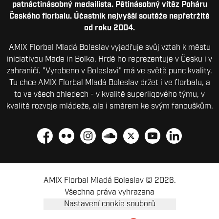
patnáctinásobný medailista. Pětinásobný vítěz Poháru
Českého florbalu. Účastník nejvyšší soutěže nepřetržitě
od roku 2004.
AMIX Florbal Mladá Boleslav vyjadřuje svůj vztah k městu
iniciativou Made in Bolka. Hrdě ho reprezentuje v Česku i v
zahraničí. "Vyrobeno v Boleslavi" má ve světě punc kvality.
Tu chce AMIX Florbal Mladá Boleslav držet i ve florbalu, a
to ve všech ohledech - v kvalitě superligového týmu, v
kvalitě rozvoje mládeže, ale i směrem ke svým fanouškům.
Facebook
Flickr
Instagram
Soundcloud
Platform X
YouTube
LinkedIn
AMIX Florbal Mladá Boleslav © 2026.
Všechna práva vyhrazena
Nastavení cookie souborů