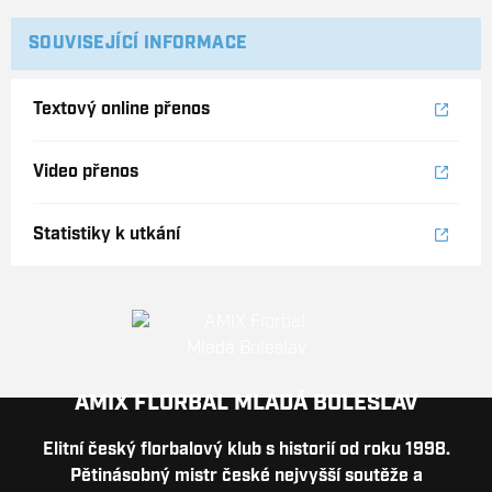
SOUVISEJÍCÍ INFORMACE
Textový online přenos
Video přenos
Statistiky k utkání
AMIX FLORBAL MLADÁ BOLESLAV
Elitní český florbalový klub s historií od roku 1998.
Pětinásobný mistr české nejvyšší soutěže a