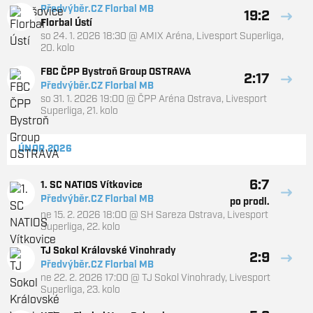
Předvýběr.CZ Florbal MB
19:2
Florbal Ústí
so 24. 1. 2026 18:30
@
AMIX Aréna
,
Livesport Superliga,
20. kolo
FBC ČPP Bystroň Group OSTRAVA
2:17
Předvýběr.CZ Florbal MB
so 31. 1. 2026 19:00
@
ČPP Aréna Ostrava
,
Livesport
Superliga, 21. kolo
ÚNOR 2026
6:7
1. SC NATIOS Vítkovice
Předvýběr.CZ Florbal MB
po prodl.
ne 15. 2. 2026 18:00
@
SH Sareza Ostrava
,
Livesport
Superliga, 22. kolo
TJ Sokol Královské Vinohrady
2:9
Předvýběr.CZ Florbal MB
ne 22. 2. 2026 17:00
@
TJ Sokol Vinohrady
,
Livesport
Superliga, 23. kolo