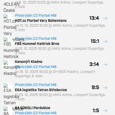
st 8. 10. 2025 10:00
@
AMIX Aréna
,
Livesport Superliga,
2. kolo
Předvýběr.CZ Florbal MB
13:4
HDT.cz Florbal Vary Bohemians
ne 12. 10. 2025 16:30
@
AMIX Aréna
,
Livesport Superliga,
5. kolo
Předvýběr.CZ Florbal MB
15:1
FBŠ Hummel Hattrick Brno
st 15. 10. 2025 18:30
@
AMIX Aréna
,
Livesport Superliga,
3. kolo
Kanonýři Kladno
3:14
Předvýběr.CZ Florbal MB
so 18. 10. 2025 18:00
@
SH BIOS Kladno
,
Livesport
Superliga, 6. kolo
Předvýběr.CZ Florbal MB
9:5
ESA logistika Tatran Střešovice
čt 23. 10. 2025 18:00
@
AMIX Aréna
,
Livesport Superliga,
7. kolo
BA SOKOLI Pardubice
1:5
Předvýběr.CZ Florbal MB