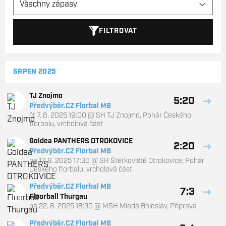
FILTROVAT
SRPEN 2025
TJ Znojmo
5:20
Předvýběr.CZ Florbal MB
čt 7. 8. 2025 19:00
@
SH TJ Znojmo
,
Pohár Českého
florbalu, vrcholová část
Goldea PANTHERS OTROKOVICE
2:20
Předvýběr.CZ Florbal MB
ne 17. 8. 2025 17:30
@
SH Štěrkoviště Otrokovice
,
Pohár
Českého florbalu, vrcholová část
Předvýběr.CZ Florbal MB
7:3
Floorball Thurgau
pá 22. 8. 2025 18:30
@
MSH Mladá Boleslav
,
Příprava
Předvýběr.CZ Florbal MB