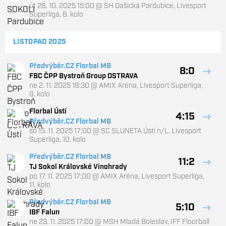
út 28. 10. 2025 15:00
@
SH Dašická Pardubice
,
Livesport
Superliga, 8. kolo
LISTOPAD 2025
Předvýběr.CZ Florbal MB
8:0
FBC ČPP Bystroň Group OSTRAVA
ne 2. 11. 2025 18:30
@
AMIX Aréna
,
Livesport Superliga,
9. kolo
Florbal Ústí
4:15
Předvýběr.CZ Florbal MB
so 15. 11. 2025 17:00
@
SC SLUNETA Ústí n/L
,
Livesport
Superliga, 10. kolo
Předvýběr.CZ Florbal MB
11:2
TJ Sokol Královské Vinohrady
po 17. 11. 2025 17:00
@
AMIX Aréna
,
Livesport Superliga,
11. kolo
Předvýběr.CZ Florbal MB
5:10
IBF Falun
ne 23. 11. 2025 17:00
@
MSH Mladá Boleslav
,
IFF Floorball