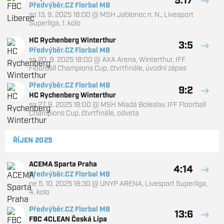
5:17
Předvýběr.CZ Florbal MB
so 13. 9. 2025 18:00
@
MSH Jablonec n. N.
,
Livesport
Superliga, 1. kolo
HC Rychenberg Winterthur
3:5
Předvýběr.CZ Florbal MB
so 20. 9. 2025 18:00
@
AXA Arena, Winterthur
,
IFF
Floorball Champions Cup, čtvrtfinále, úvodní zápas
Předvýběr.CZ Florbal MB
9:2
HC Rychenberg Winterthur
so 27. 9. 2025 18:00
@
MSH Mladá Boleslav
,
IFF Floorball
Champions Cup, čtvrtfinále, odveta
ŘÍJEN 2025
ACEMA Sparta Praha
4:14
Předvýběr.CZ Florbal MB
ne 5. 10. 2025 18:30
@
UNYP ARENA
,
Livesport Superliga,
4. kolo
Předvýběr.CZ Florbal MB
13:6
FBC 4CLEAN Česká Lípa