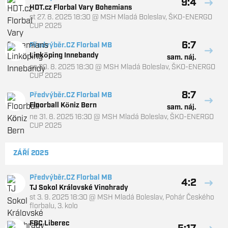
9:4
HDT.cz Florbal Vary Bohemians
st 27. 8. 2025 18:30
@
MSH Mladá Boleslav
,
ŠKO-ENERGO
CUP 2025
6:7
Předvýběr.CZ Florbal MB
Linköping Innebandy
sam. náj.
so 30. 8. 2025 18:30
@
MSH Mladá Boleslav
,
ŠKO-ENERGO
CUP 2025
8:7
Předvýběr.CZ Florbal MB
Floorball Köniz Bern
sam. náj.
ne 31. 8. 2025 16:30
@
MSH Mladá Boleslav
,
ŠKO-ENERGO
CUP 2025
ZÁŘÍ 2025
Předvýběr.CZ Florbal MB
4:2
TJ Sokol Královské Vinohrady
st 3. 9. 2025 18:30
@
MSH Mladá Boleslav
,
Pohár Českého
florbalu, 3. kolo
FBC Liberec