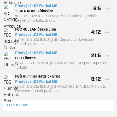
Předvýběr.CZ Florbal MB
8:5
1. SC NATIOS Vítkovice
st 17. 12. 2025 18:30
@
MSH Mladá Boleslav
,
Pohár
Českého florbalu, 8. kolo
FBC 4CLEAN Česká Lípa
4:12
Předvýběr.CZ Florbal MB
pá 19. 12. 2025 10:00
@
SH Česká Lípa
,
Livesport
Superliga, 14. kolo
Předvýběr.CZ Florbal MB
21:5
FBC Liberec
ne 28. 12. 2025 15:00
@
AMIX Aréna
,
Livesport Superliga,
15. kolo
FBŠ Hummel Hattrick Brno
6:12
Předvýběr.CZ Florbal MB
út 30. 12. 2025 18:00
@
STAREZ ARÉNA VODOVA Hala 2
,
Livesport Superliga, 16. kolo
LEDEN 2026