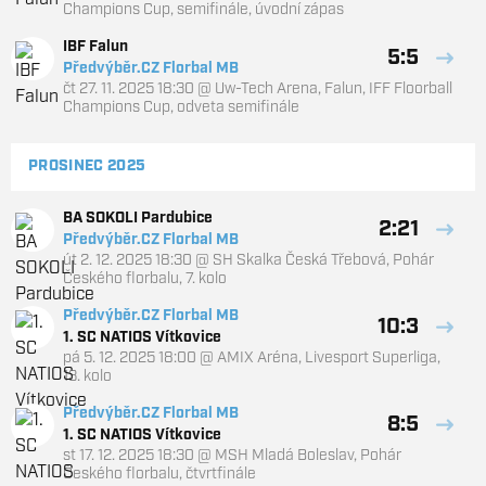
Champions Cup, semifinále, úvodní zápas
IBF Falun
5:5
Předvýběr.CZ Florbal MB
čt 27. 11. 2025 18:30
@
Uw-Tech Arena, Falun
,
IFF Floorball
Champions Cup, odveta semifinále
PROSINEC 2025
BA SOKOLI Pardubice
2:21
Předvýběr.CZ Florbal MB
út 2. 12. 2025 18:30
@
SH Skalka Česká Třebová
,
Pohár
Českého florbalu, 7. kolo
Předvýběr.CZ Florbal MB
10:3
1. SC NATIOS Vítkovice
pá 5. 12. 2025 18:00
@
AMIX Aréna
,
Livesport Superliga,
13. kolo
Předvýběr.CZ Florbal MB
8:5
1. SC NATIOS Vítkovice
st 17. 12. 2025 18:30
@
MSH Mladá Boleslav
,
Pohár
Českého florbalu, čtvrtfinále