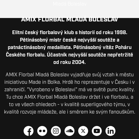
AMIX FLORBAL MLADÁ BOLESLAV
Elitní český florbalový klub s historií od roku 1998.
Pětinásobný mistr české nejvyšší soutěže a
patnáctinásobný medailista. Pětinásobný vítěz Poháru
Českého florbalu. Účastník nejvyšší soutěže nepřetržitě
od roku 2004.
AMIX Florbal Mladá Boleslav vyjadřuje svůj vztah k městu
iniciativou Made in Bolka. Hrdě ho reprezentuje v Česku i v
zahraničí. "Vyrobeno v Boleslavi" má ve světě punc kvality.
Tu chce AMIX Florbal Mladá Boleslav držet i ve florbalu, a
to ve všech ohledech - v kvalitě superligového týmu, v
kvalitě rozvoje mládeže, ale i směrem ke svým fanouškům.
Facebook
Flickr
Instagram
Soundcloud
Platform X
YouTube
LinkedIn