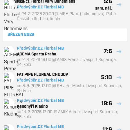
5:6
HDT.cz Florbal Vary Bohemians
Předvýběr.CZ Florbal MB
sam. náj.
út 24. 2. 2026 20:00
@
MSH Plzeň (Lokomotiva)
,
Pohár
Českého florbalu, finále
BŘEZEN 2026
Předvýběr.CZ Florbal MB
7:6
ACEMA Sparta Praha
po 2. 3. 2026 19:00
@
AMIX Aréna
,
Livesport Superliga,
24. kolo
FAT PIPE FLORBAL CHODOV
5:10
Předvýběr.CZ Florbal MB
ne 8. 3. 2026 17:00
@
SH Jižní Město
,
Livesport Superliga,
25. kolo
Předvýběr.CZ Florbal MB
19:6
Kanonýři Kladno
so 14. 3. 2026 17:00
@
AMIX Aréna
,
Livesport Superliga,
26. kolo
Předvýběr.CZ Florbal MB