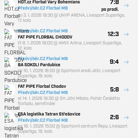
7:8
HDT.cz Florbal Vary Bohemians
Předvýběr.CZ Florbal MB
po prodl.
so 3. 1. 2026 19:30
@
UNYP ARENA
,
Livesport Superliga,
17. kolo
Předvýběr.CZ Florbal MB
12:3
FAT PIPE FLORBAL CHODOV
čt 8. 1. 2026 18:00
@
AMIX Aréna
,
Livesport Superliga,
12. kolo
Předvýběr.CZ Florbal MB
9:4
BA SOKOLI Pardubice
so 10. 1. 2026 18:00
@
Sportovní areál Jičín
,
Livesport
Superliga, 18. kolo
FAT PIPE Florbal Chodov
5:8
Předvýběr.CZ Florbal MB
st 14. 1. 2026 19:30
@
SH Jižní Město
,
Pohár Českého
florbalu, semifinále
ESA logistika Tatran Střešovice
2:6
Předvýběr.CZ Florbal MB
ne 18. 1. 2026 15:00
@
Sportovní centrum Řepy
,
Livesport
Superliga, 19. kolo