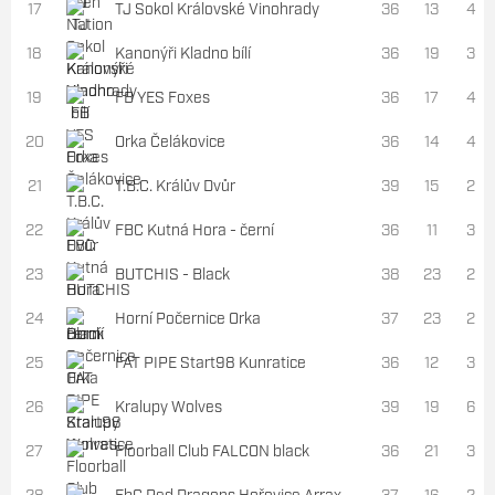
17
TJ Sokol Královské Vinohrady
36
13
4
18
Kanonýři Kladno bílí
36
19
3
19
FB YES Foxes
36
17
4
20
Orka Čelákovice
36
14
4
21
T.B.C. Králův Dvůr
39
15
2
22
FBC Kutná Hora - černí
36
11
3
23
BUTCHIS - Black
38
23
2
24
Horní Počernice Orka
37
23
2
25
FAT PIPE Start98 Kunratice
36
12
3
26
Kralupy Wolves
39
19
6
27
Floorball Club FALCON black
36
21
3