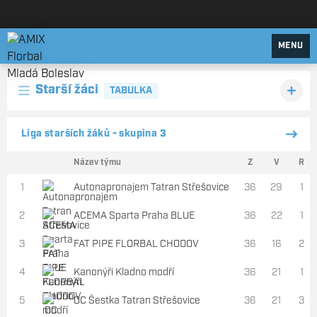
AMIX Florbal Mladá Boleslav
MENU
Starší žáci
TABULKA
Liga starších žáků - skupina 3
Název týmu
Z
V
R
1
Autonapronajem Tatran Střešovice
36
29
1
2
ACEMA Sparta Praha BLUE
36
22
1
3
FAT PIPE FLORBAL CHODOV
36
16
2
4
Kanonýři Kladno modří
36
21
1
5
OC Šestka Tatran Střešovice
36
21
3