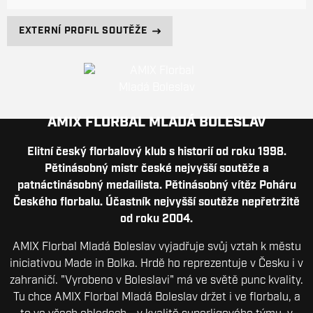
EXTERNÍ PROFIL SOUTĚŽE
AMIX FLORBAL MLADÁ BOLESLAV
Elitní český florbalový klub s historií od roku 1998.
Pětinásobný mistr české nejvyšší soutěže a
patnáctinásobný medailista. Pětinásobný vítěz Poháru
Českého florbalu. Účastník nejvyšší soutěže nepřetržitě
od roku 2004.
AMIX Florbal Mladá Boleslav vyjadřuje svůj vztah k městu
iniciativou Made in Bolka. Hrdě ho reprezentuje v Česku i v
zahraničí. "Vyrobeno v Boleslavi" má ve světě punc kvality.
Tu chce AMIX Florbal Mladá Boleslav držet i ve florbalu, a