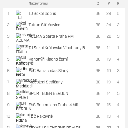
Název týmu
Z
V
R
1
TJ Sokol Dobříš
36
29
0
2
Tatran Střešovice
36
24
2
3
ACEMA Sparta Praha PM
36
22
3
1
4
TJ Sokol Královské Vinohrady B
36
14
1
2
5
Kanonýři Kladno černí
36
19
4
1
6
FbC Barracudas Slaný
36
10
3
1
7
Medojedi Sedlčany
36
19
4
1
8
SPORT EDEN BEROUN
36
14
5
1
9
FbŠ Bohemians Praha 4 bílí
36
15
4
1
10
FBC Rakovník
36
13
4
1