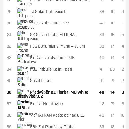
28
FbC Red Dragons Hořovice Arrax
37
16
2
29
TJ Sokol Petrovice I.
38
10
4
30
T.J. Sokol Šestajovice
42
18
1
31
SK Slavia Praha FLORBAL
36
16
5
32
FbŠ Bohemians Praha 4 zelení
38
17
4
33
Florbalová akademie MB
40
14
6
34
FBC Pitbulls Kolín - zlatí
41
26
2
35
Sokol Rudná
41
21
2
36
Předvýběr.CZ Florbal MB White
40
14
6
37
Florbal Neratovice
42
21
6
38
Vlci TATRAN Kostelec nad Č.L.
40
17
10
39
FBK Fat Pipe Vosy Praha
39
12
4