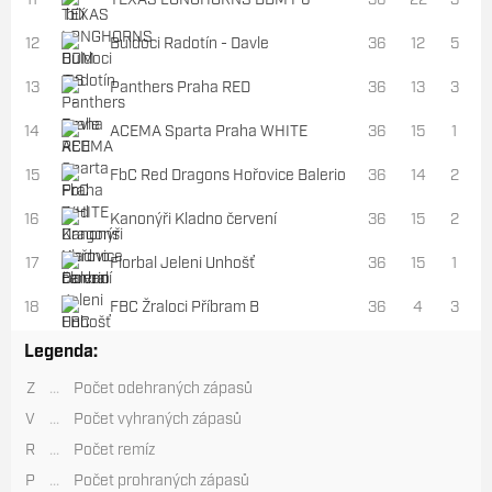
11
TEXAS LONGHORNS DDM P6
36
22
3
1
12
Buldoci Radotín - Davle
36
12
5
1
13
Panthers Praha RED
36
13
3
1
14
ACEMA Sparta Praha WHITE
36
15
1
1
15
FbC Red Dragons Hořovice Balerio
36
14
2
2
16
Kanonýři Kladno červení
36
15
2
1
17
Florbal Jeleni Unhošť
36
15
1
1
18
FBC Žraloci Příbram B
36
4
3
2
Legenda:
Z
...
Počet odehraných zápasů
V
...
Počet vyhraných zápasů
R
...
Počet remíz
P
...
Počet prohraných zápasů