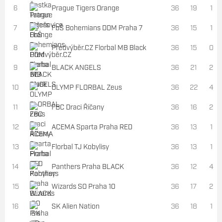
6
Prague Tigers Orange
36
19
1
7
FbŠ Bohemians DDM Praha 7
36
15
1
8
Předvýběr.CZ Florbal MB Black
36
15
0
9
BLACK ANGELS
36
21
2
10
OLYMP FLORBAL Zeus
36
22
4
11
FBC Draci Říčany
36
16
2
12
ACEMA Sparta Praha RED
36
13
1
13
Florbal TJ Kobylisy
36
13
1
14
Panthers Praha BLACK
36
12
4
15
Wizards SO Praha 10
36
17
2
16
SK Alien Nation
36
18
1