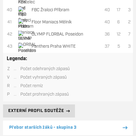
40
FBC Žraloci Příbram
40
17
3
41
Floor Maniacs Mělník
40
6
2
42
OLYMP FLORBAL Poseidon
36
12
7
43
Panthers Praha WHITE
37
5
3
Legenda:
Z
...
Počet odehraných zápasů
V
...
Počet vyhraných zápasů
R
...
Počet remíz
P
...
Počet prohraných zápasů
EXTERNÍ PROFIL SOUTĚŽE
Přebor starších žáků - skupina 3