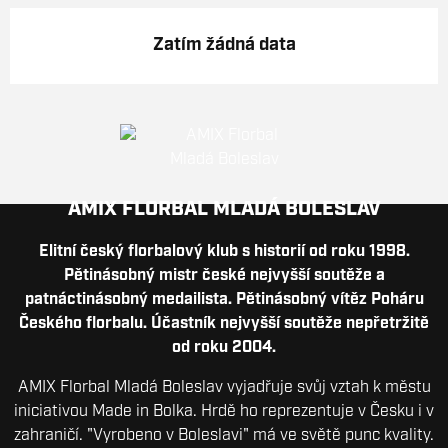
Zatím žádná data
AMIX FLORBAL MLADÁ BOLESLAV
Elitní český florbalový klub s historií od roku 1998.
Pětinásobný mistr české nejvyšší soutěže a
patnáctinásobný medailista. Pětinásobný vítěz Poháru
Českého florbalu. Účastník nejvyšší soutěže nepřetržitě
od roku 2004.
AMIX Florbal Mladá Boleslav vyjadřuje svůj vztah k městu
iniciativou Made in Bolka. Hrdě ho reprezentuje v Česku i v
zahraničí. "Vyrobeno v Boleslavi" má ve světě punc kvality.