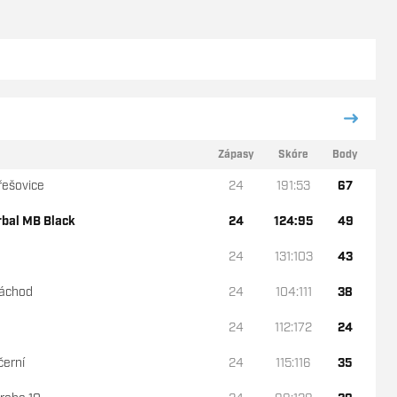
Zápasy
Skóre
Body
řešovice
24
191:53
67
rbal MB Black
24
124:95
49
24
131:103
43
Náchod
24
104:111
38
24
112:172
24
černí
24
115:116
35