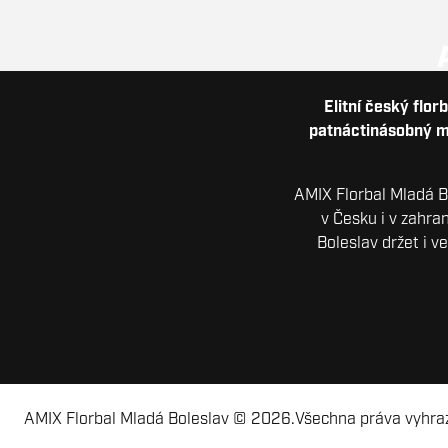
Elitní český flor
patnáctinásobný me
AMIX Florbal Mladá Bo
v Česku i v zahra
Boleslav držet i v
AMIX Florbal Mladá Boleslav © 2026.
Všechna práva vyhra