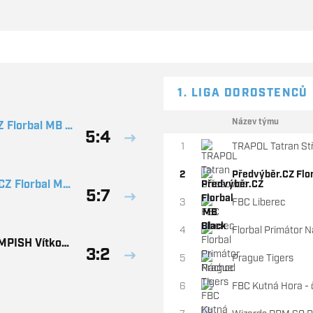
1. LIGA DOROSTENCŮ
Název týmu
Z Florbal MB B
5:4
1
TRAPOL Tatran St
2
Předvýběr.CZ Flo
CZ Florbal MB
5:7
3
FBC Liberec
4
Florbal Primátor 
EMPISH Vítkovi
3:2
5
Prague Tigers
6
FBC Kutná Hora - 