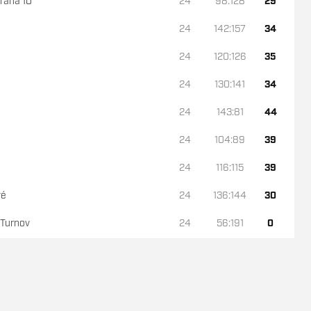
raha 10
24
98:128
29
24
142:157
34
24
120:126
35
24
130:141
34
24
143:81
44
24
104:89
39
24
116:115
39
vé
24
136:144
30
 K. S. - TJ Turnov
24
56:191
0