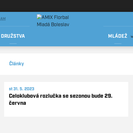
RAM
DRUŽSTVA
MLÁDEŽ
Články
st 31. 5. 2023
Celoklubová rozlučka se sezonou bude 29.
června