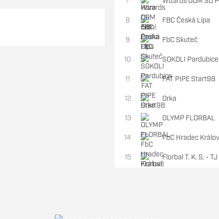
7
Wizards DDM SO P
8
FBC Česká Lípa
9
FbC Skuteč
10
SOKOLI Pardubice
11
FAT PIPE Start98
12
Orka
13
OLYMP FLORBAL
14
FbC Hradec Králo
15
Florbal T.