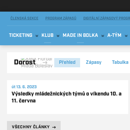
AMIX Florbal Mladá Boleslav
ČLENSKÁ SEKCE
PROGRAM ZÁPASŮ
DIGITÁLNÍ ZÁPASOVÝ PROG
TICKETING
KLUB
MADE IN BOLKA
A-TÝM
Dorost
Přehled
Zápasy
Tabulka
út 13. 6. 2023
Výsledky mládežnických týmů o víkendu 10. a
11. června
VŠECHNY ČLÁNKY