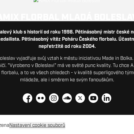
AMIX FLORBAL MLADÁ BOLESLA
balový klub s historií od roku 1998. Pětinásobný mistr české 
dailista. Pětinásobný vítěz Poháru Českého florbalu. Účastn
nepřetržitě od roku 2004.
leslav vyjadřuje svůj vztah k městu iniciativou Made in Bolka
ničí. "Vyrobeno v Boleslavi" má ve světě punc kvality. Tu chce 
e florbalu, a to ve všech ohledech - v kvalitě superligového týmu
mládeže, ale i směrem ke svým fanouškům.
Facebook
Flickr
Instagram
Soundcloud
Platform X
YouTube
LinkedIn
zena
Nastavení cookie souborů