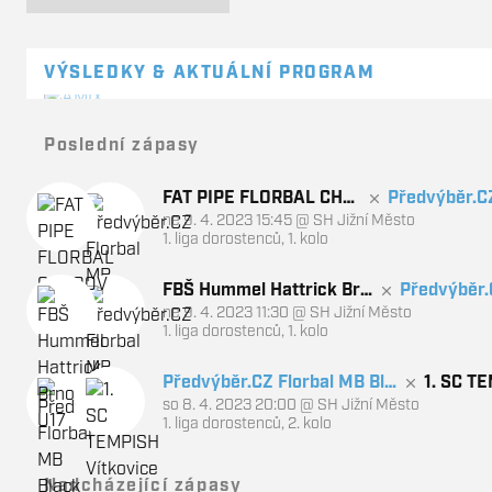
VÝSLEDKY & AKTUÁLNÍ PROGRAM
Poslední zápasy
FAT PIPE FLORBAL CHO
Předvýběr.C
ne 9. 4. 2023 15:45
@
SH Jižní Město
DOV
lack
1. liga dorostenců, 1. kolo
FBŠ Hummel Hattrick Brn
Předvýběr.
ne 9. 4. 2023 11:30
@
SH Jižní Město
o U17
Black
1. liga dorostenců, 1. kolo
Předvýběr.CZ Florbal MB Bla
1. SC T
so 8. 4. 2023 20:00
@
SH Jižní Město
ck
ce
1. liga dorostenců, 2. kolo
Nadcházející zápasy