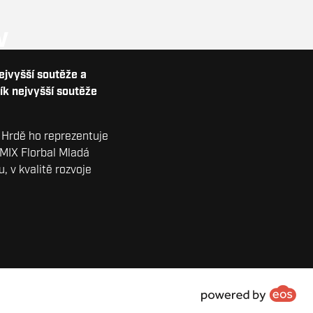
V
nejvyšší soutěže a
ík nejvyšší soutěže
. Hrdě ho reprezentuje
AMIX Florbal Mladá
, v kvalitě rozvoje