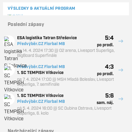
VÝSLEDKY & AKTUÁLNÍ PROGRAM
Poslední zápasy
5:4
ESA logistika Tatran Střešovice
Předvýběr.CZ Florbal MB
po prodl.
ne 14. 4. 2024 17:30
@
O2 arena
,
Livesport Superliga,
BigBoard Superfinále
4:3
Předvýběr.CZ Florbal MB
1. SC TEMPISH Vítkovice
po prodl.
ne 7. 4. 2024 17:00
@
MSH Mladá Boleslav
,
Livesport
Superliga, 7. semifinále
5:6
1. SC TEMPISH Vítkovice
Předvýběr.CZ Florbal MB
sam. náj.
pá 5. 4. 2024 16:00
@
SC Dubina Ostrava
,
Livesport
Superliga, 6. kolo
Nadcházející zápasy