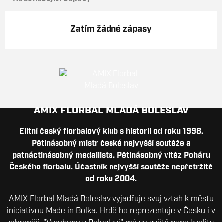
Zatím žádné zápasy
AMIX FLORBAL MLADÁ BOLESLAV
Elitní český florbalový klub s historií od roku 1998.
Pětinásobný mistr české nejvyšší soutěže a
patnáctinásobný medailista. Pětinásobný vítěz Poháru
Českého florbalu. Účastník nejvyšší soutěže nepřetržitě
od roku 2004.
AMIX Florbal Mladá Boleslav vyjadřuje svůj vztah k městu
iniciativou Made in Bolka. Hrdě ho reprezentuje v Česku i v